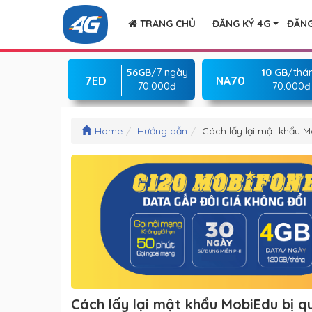
TRANG CHỦ
ĐĂNG KÝ 4G
ĐĂNG
56GB
/7 ngày
10 GB
/thá
7ED
NA70
70.000đ
70.000đ
Home
Hướng dẫn
Cách lấy lại mật khẩu 
Cách lấy lại mật khẩu MobiEdu bị 