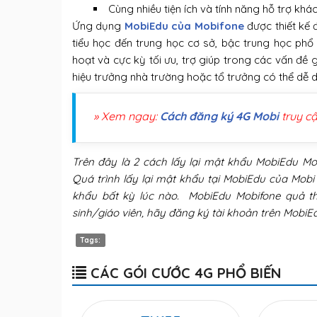
Cùng nhiều tiện ích và tính năng hỗ trợ khác
Ứng dụng
MobiEdu của Mobifone
được thiết kế 
tiểu học đến trung học cơ sở, bậc trung học phổ
hoạt và cực kỳ tối ưu, trợ giúp trong các vấn đề 
hiệu trưởng nhà trường hoặc tổ trưởng có thể dễ 
» Xem ngay:
Cách đăng ký 4G Mobi
truy c
Trên đây là 2 cách lấy lại mật khẩu MobiEdu Mo
Quá trình lấy lại mật khẩu tại MobiEdu của Mobi
khẩu bất kỳ lúc nào. MobiEdu Mobifone quả th
sinh/giáo viên, hãy đăng ký tài khoản trên Mobi
Tags:
CÁC GÓI CƯỚC 4G PHỔ BIẾN