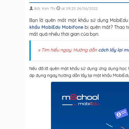
Bởi: Kim Thi
at 09:20 24/06/2022
Bạn lỡ quên mất mật khẩu sử dụng MobiEdu
khẩu MobiEdu Mobifone
bị quên mất? Thao tá
mất quá nhiều thời gian của bạn.
» Tìm hiểu ngay: Hướng dẫn
cách lấy lại 
Nếu đã lỡ quên mật khẩu sử dụng ứng dụng học tậ
áp dụng ngay hướng dẫn lấy lại mật khẩu MobiEd