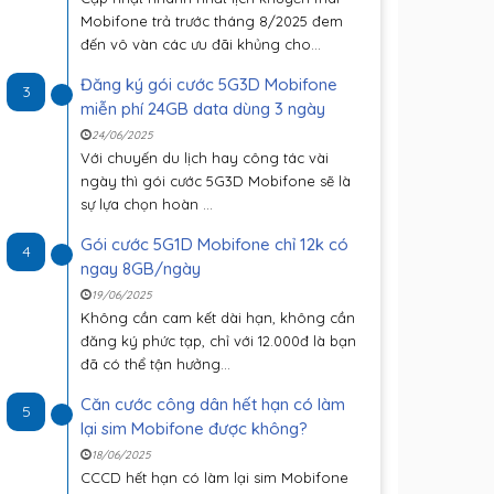
Mobifone trả trước tháng 8/2025 đem
đến vô vàn các ưu đãi khủng cho...
Đăng ký gói cước 5G3D Mobifone
3
miễn phí 24GB data dùng 3 ngày
24/06/2025
Với chuyến du lịch hay công tác vài
ngày thì gói cước 5G3D Mobifone sẽ là
sự lựa chọn hoàn ...
Gói cước 5G1D Mobifone chỉ 12k có
4
ngay 8GB/ngày
19/06/2025
Không cần cam kết dài hạn, không cần
đăng ký phức tạp, chỉ với 12.000đ là bạn
đã có thể tận hưởng...
Căn cước công dân hết hạn có làm
5
lại sim Mobifone được không?
18/06/2025
CCCD hết hạn có làm lại sim Mobifone