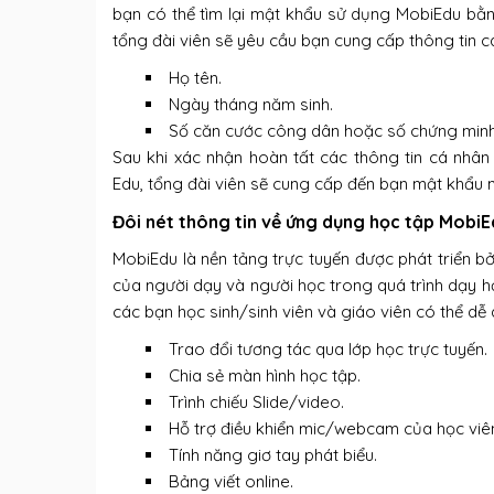
bạn có thể tìm lại mật khẩu sử dụng MobiEdu bằ
tổng đài viên sẽ yêu cầu bạn cung cấp thông tin 
Họ tên.
Ngày tháng năm sinh.
Số căn cước công dân hoặc số chứng minh
Sau khi xác nhận hoàn tất các thông tin cá nhân
Edu, tổng đài viên sẽ cung cấp đến bạn mật khẩu 
Đôi nét thông tin về ứng dụng học tập Mobi
MobiEdu là nền tảng trực tuyến được phát triển b
của người dạy và người học trong quá trình dạy 
các bạn học sinh/sinh viên và giáo viên có thể dễ
Trao đổi tương tác qua lớp học trực tuyến.
Chia sẻ màn hình học tập.
Trình chiếu Slide/video.
Hỗ trợ điều khiển mic/webcam của học viê
Tính năng giơ tay phát biểu.
Bảng viết online.