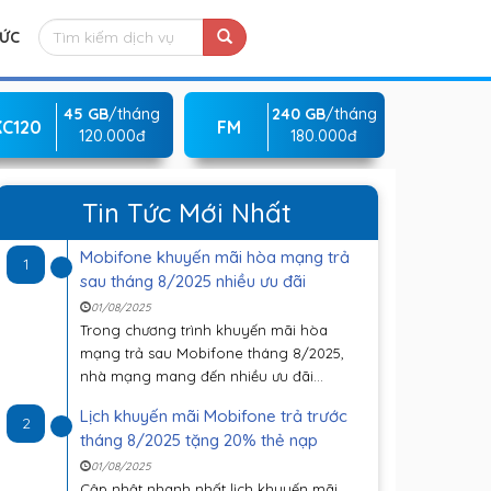
TỨC
45 GB
/tháng
240 GB
/tháng
KC120
FM
120.000đ
180.000đ
Tin Tức Mới Nhất
Mobifone khuyến mãi hòa mạng trả
1
sau tháng 8/2025 nhiều ưu đãi
01/08/2025
Trong chương trình khuyến mãi hòa
mạng trả sau Mobifone tháng 8/2025,
nhà mạng mang đến nhiều ưu đãi...
Lịch khuyến mãi Mobifone trả trước
2
tháng 8/2025 tặng 20% thẻ nạp
01/08/2025
Cập nhật nhanh nhất lịch khuyến mãi