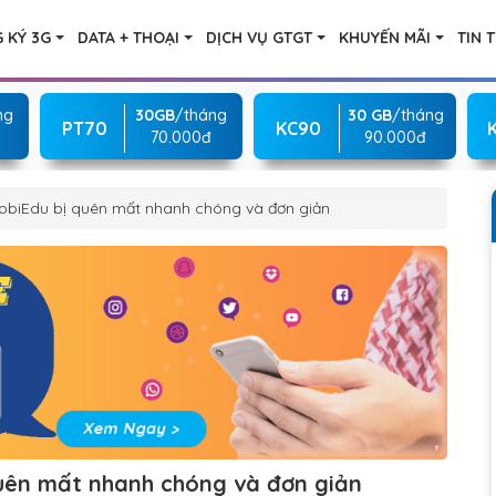
 KÝ 3G
DATA + THOẠI
DỊCH VỤ GTGT
KHUYẾN MÃI
TIN 
ng
30GB
/tháng
30 GB
/tháng
PT70
KC90
70.000đ
90.000đ
MobiEdu bị quên mất nhanh chóng và đơn giản
quên mất nhanh chóng và đơn giản