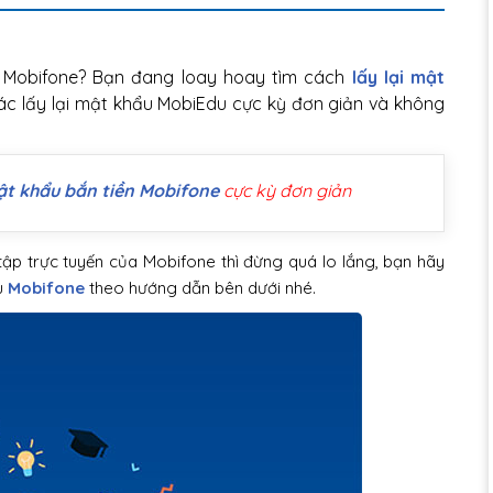
 Mobifone? Bạn đang loay hoay tìm cách
lấy lại mật
c lấy lại mật khẩu MobiEdu cực kỳ đơn giản và không
mật khẩu bắn tiền Mobifone
cực kỳ đơn giản
p trực tuyến của Mobifone thì đừng quá lo lắng, bạn hãy
u
Mobifone
theo hướng dẫn bên dưới nhé.