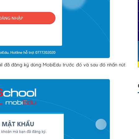
ail đã đăng ký dùng MobiEdu trước đó và sau đó nhấn nút