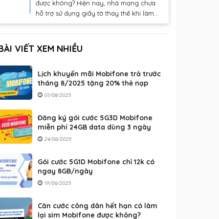
được không? Hiện nay, nhà mạng chưa
hỗ trợ sử dụng giấy tờ thay thế khi làm...
BÀI VIẾT XEM NHIỀU
Lịch khuyến mãi Mobifone trả trước
tháng 8/2025 tặng 20% thẻ nạp
01/08/2025
Đăng ký gói cước 5G3D Mobifone
miễn phí 24GB data dùng 3 ngày
24/06/2025
Gói cước 5G1D Mobifone chỉ 12k có
ngay 8GB/ngày
19/06/2025
Căn cước công dân hết hạn có làm
lại sim Mobifone được không?