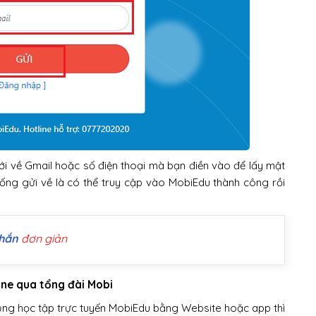
ới về Gmail hoặc số điện thoại mà bạn điền vào để lấy mật
ống gửi về là có thể truy cập vào MobiEdu thành công rồi
nhắn
đơn giản
one qua tổng đài Mobi
ụng học tập trực tuyến MobiEdu bằng Website hoặc app thì