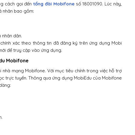
ng cách gọi đến
tổng đài Mobifone
số 18001090. Lúc này,
cá nhân bao gồm:
 nhân dân.
 chính xác theo thông tin đã đăng ký trên ứng dụng Mobi
mới để truy cập vào ứng dụng.
Edu Mobifone
ởi nhà mạng Mobifone. Với mục tiêu chính trong việc hỗ trợ
học trực tuyến. Thông qua ứng dụng MobiEdu của Mobifone
 dàng:
n.