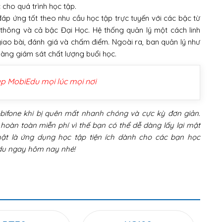
 cho quá trình học tập.
đáp ứng tốt theo nhu cầu học tập trực tuyến với các bậc từ
 thông và cả bậc Đại Học. Hệ thống quản lý một cách linh
giao bài, đánh giá và chấm điểm. Ngoài ra, ban quản lý như
dàng giám sát chất lượng buổi học.
ập MobiEdu mọi lúc mọi nơi
bifone khi bị quên mất nhanh chóng và cực kỳ đơn giản.
 hoàn toàn miễn phí vì thế bạn có thể dễ dàng lấy lại mật
ật là ứng dụng học tập tiện ích dành cho các bạn học
Edu ngay hôm nay nhé!