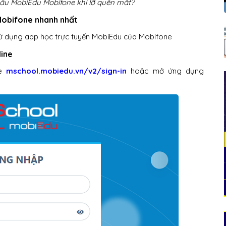
hẩu MobiEdu Mobifone khi lỡ quên mất?
Mobifone nhanh nhất
 sử dụng app học trực tuyến MobiEdu của Mobifone
line
te
mschool.mobiedu.vn/v2/sign-in
hoặc mở ứng dụng