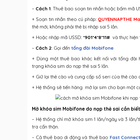
–
Cách 1
: Thuê bao soạn tin nhắn hoặc bấm mã 
+ Soạn tin nhắn theo cú pháp:
QUYENNAPTHE Ma
thẻ mới, không phải thẻ bị nhập sai 5 lần.
+ Hoặc nhập mã USSD:
*901*4*8*11#
và thực hiện
–
Cách 2
: Gọi đến
tổng đài Mobifone
+ Dùng một thuê bao khác kết nối với tổng đài
trạng khóa sim do nạp thẻ sai 5 lần.
+ Giữ lại thẻ cào và cung cấp số seri của thẻ cào 
+ Hệ thống sẽ tiến hàng mở lại sim cho bạn một 
Mở khóa sim Mobifone do nạp thẻ sai cần biế
– Hệ thống chỉ mở khóa sim 1 lần/ngày và 3 lần/
tra cẩn thận.
– Cả thuê bao di động và thuê bao
Fast Connec