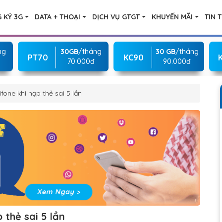
 KÝ 3G
DATA + THOẠI
DỊCH VỤ GTGT
KHUYẾN MÃI
TIN 
ng
30GB
/tháng
30 GB
/tháng
PT70
KC90
70.000đ
90.000đ
one khi nạp thẻ sai 5 lần
thẻ sai 5 lần