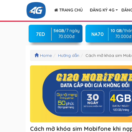
TRANG CHỦ
ĐĂNG KÝ 4G
ĐĂNG
56GB
/7 ngày
10 GB
/thá
7ED
NA70
70.000đ
70.000đ
Home
Hướng dẫn
Cách mở khóa sim Mobif
Cách mở khóa sim Mobifone khi nạp 