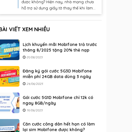
được không? Hiện nay, nhà mạng chưa
hỗ trợ sử dụng giấy tờ thay thế khi làm...
BÀI VIẾT XEM NHIỀU
Lịch khuyến mãi Mobifone trả trước
tháng 8/2025 tặng 20% thẻ nạp
01/08/2025
Đăng ký gói cước 5G3D Mobifone
miễn phí 24GB data dùng 3 ngày
24/06/2025
Gói cước 5G1D Mobifone chỉ 12k có
ngay 8GB/ngày
19/06/2025
Căn cước công dân hết hạn có làm
lại sim Mobifone được không?