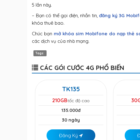
5 lần này.
– Bạn có thể gọi điện, nhắn tin,
đăng ký 3G Mobi
khóa thuê bao.
Chúc bạn
mở khóa sim Mobifone do nạp thẻ sa
các dịch vụ của nhà mạng.
Tags:
CÁC GÓI CƯỚC 4G PHỔ BIẾN
TK135
210GB
30
tốc độ cao
135.000đ
30 ngày
Đăng Ký