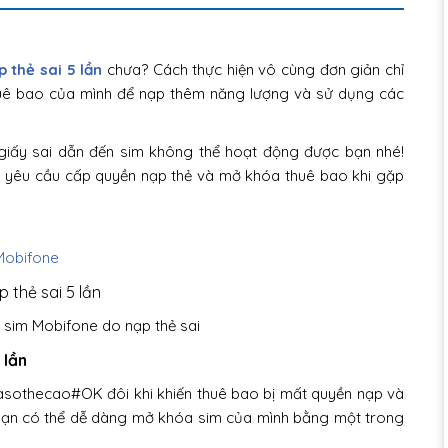
 thẻ sai 5 lần
chưa? Cách thực hiện vô cùng đơn giản chỉ
 thuê bao của mình để nạp thêm năng lượng và sử dụng các
iấy sai dẫn đến sim không thể hoạt động được bạn nhé!
 yêu cầu cấp quyền nạp thẻ và mở khóa thuê bao khi gặp
 Mobifone
sim Mobifone do nạp thẻ sai
 lần
asothecao#OK đôi khi khiến thuê bao bị mất quyền nạp và
. Bạn có thể dễ dàng mở khóa sim của mình bằng một trong