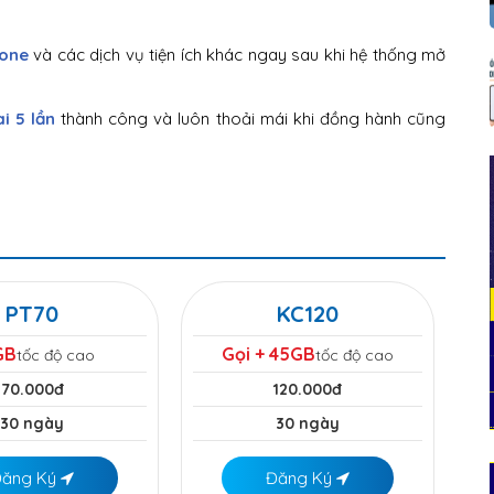
fone
và các dịch vụ tiện ích khác ngay sau khi hệ thống mở
i 5 lần
thành công và luôn thoải mái khi đồng hành cũng
PT70
KC120
GB
Gọi + 45GB
tốc độ cao
tốc độ cao
70.000đ
120.000đ
30 ngày
30 ngày
Đăng Ký
Đăng Ký