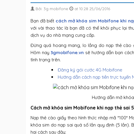
Bởi: 3g mobifone
at 10:28 25/06/2016
Bạn đã biết
cách mở khóa sim Mobifone khi nạp
với vài thao tác là bạn đã có thể khôi phục lại
dịch vụ do nhà mạng cung cấp.
Đừng quá hoang mang, lo lắng do nạp thẻ cào g
Hôm nay
3gmobifone.vn
sẽ hướng dẫn bạn cách
tình trạng trên.
Đăng ký gói cước 4G Mobifone
Hướng dẫn cách nạp tiền trực tuyến
Hướng dẫn mở khóa 
Cách mở khóa sim Mobifone khi nạp thẻ sai 5
Nạp thẻ cào giấy theo hình thức nhập mã *100* M
khóa sim do nạp sai quá số lần quy định (5 lần)
hai cách sau đây: