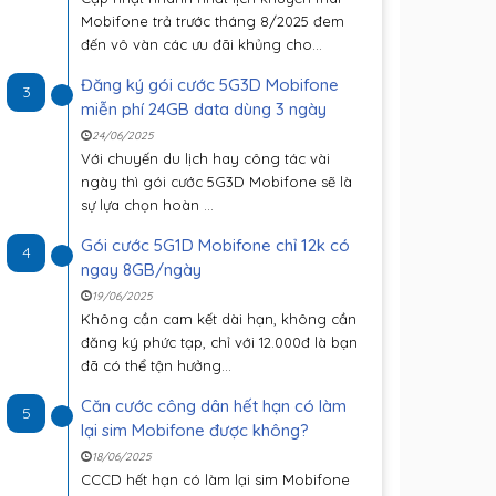
Mobifone trả trước tháng 8/2025 đem
đến vô vàn các ưu đãi khủng cho...
Đăng ký gói cước 5G3D Mobifone
3
miễn phí 24GB data dùng 3 ngày
24/06/2025
Với chuyến du lịch hay công tác vài
ngày thì gói cước 5G3D Mobifone sẽ là
sự lựa chọn hoàn ...
Gói cước 5G1D Mobifone chỉ 12k có
4
ngay 8GB/ngày
19/06/2025
Không cần cam kết dài hạn, không cần
đăng ký phức tạp, chỉ với 12.000đ là bạn
đã có thể tận hưởng...
Căn cước công dân hết hạn có làm
5
lại sim Mobifone được không?
18/06/2025
CCCD hết hạn có làm lại sim Mobifone