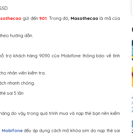
USSD
sothecao
gửi đến
901
. Trong đó,
Masothecao
là mã của
 theo hướng dẫn.
 hỗ trợ khách hàng 9090 của Mobifone thông báo về tình
cho nhân viên kiểm tra.
cách nhanh chóng.
t
tháng do vậy trong quá trình mua và nạp thẻ bạn nên kiểm
t Mobifone
đều áp dụng cách mở khóa sim do nạp thẻ sai