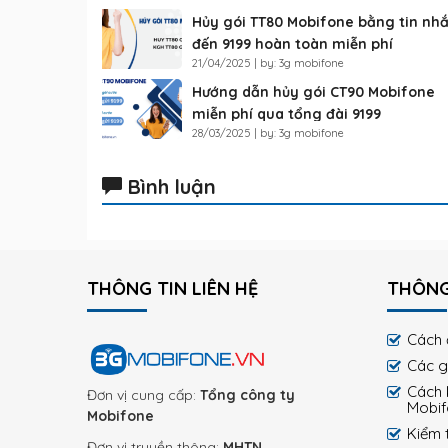
Hủy gói TT80 Mobifone bằng tin nh
đến 9199 hoàn toàn miễn phí
21/04/2025 | by: 3g mobifone
Hướng dẫn hủy gói CT90 Mobifone
miễn phí qua tổng đài 9199
28/03/2025 | by: 3g mobifone
Bình luận
THÔNG TIN LIÊN HỆ
THÔNG
Cách 
Các g
Cách 
Đơn vị cung cấp:
Tổng công ty
Mobi
Mobifone
Kiểm 
Đơn vị truyền thông:
MHTN