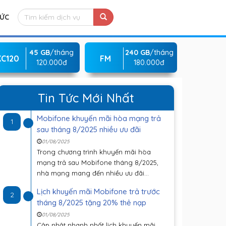
TỨC
45 GB
/tháng
240 GB
/tháng
KC120
FM
120.000đ
180.000đ
Tin Tức Mới Nhất
Mobifone khuyến mãi hòa mạng trả
1
sau tháng 8/2025 nhiều ưu đãi
01/08/2025
Trong chương trình khuyến mãi hòa
mạng trả sau Mobifone tháng 8/2025,
nhà mạng mang đến nhiều ưu đãi...
Lịch khuyến mãi Mobifone trả trước
2
tháng 8/2025 tặng 20% thẻ nạp
01/08/2025
Cập nhật nhanh nhất lịch khuyến mãi