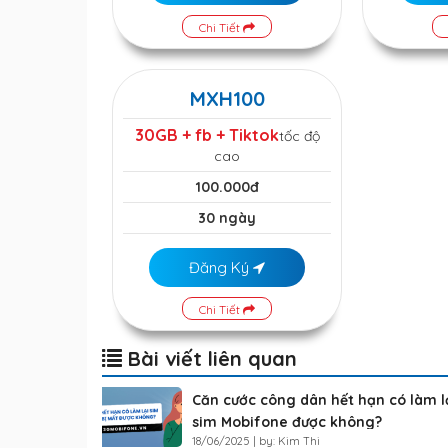
Chi Tiết
MXH100
30GB + fb + Tiktok
tốc độ
cao
100.000đ
30 ngày
Đăng Ký
Chi Tiết
Bài viết liên quan
Căn cước công dân hết hạn có làm l
sim Mobifone được không?
18/06/2025 | by: Kim Thi