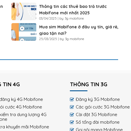
ắn
Thông tin các thuê bao trả trước
Mobifone mới nhất 2025
03/04/2025 | by: 3g mobifone
Mua sim Mobifone ở đâu uy tín, giá rẻ,
giao tận nơi?
25/03/2025 | by: 3g mobifone
 TIN 4G
THÔNG TIN 3G
đăng ký 4G Mobifone
Đăng ký 3G Mobifone
ói cước 4G Mobifone
Các gói cước 3G Mobifone
kiểm tra dung lượng 4G
Cài đặt 3G Mobifone
fone
Số tổng đài mobifone
tra khuyến mãi Mobifone
Gọi nội mạng Mobifone