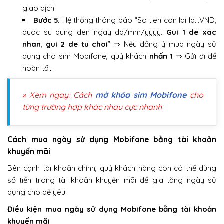
giao dịch.
Bước 5.
Hệ thống thông báo “So tien con lai la…VND,
duoc su dung den ngay dd/mm/yyyy.
Gui 1 de xac
nhan
,
gui 2 de tu choi
” ⇒ Nếu đồng ý mua ngày sử
dụng cho sim Mobifone, quý khách
nhấn 1
⇒ Gửi đi để
hoàn tất.
» Xem ngay: Cách
mở khóa sim Mobifone
cho
từng trường hợp khác nhau cực nhanh
Cách mua ngày sử dụng Mobifone bằng tài khoản
khuyến mãi
Bên cạnh tài khoản chính, quý khách hàng còn có thể dùng
số tiền trong tài khoản khuyến mãi để gia tăng ngày sử
dụng cho dế yêu.
Điều kiện mua ngày sử dụng Mobifone bằng tài khoản
khuyến mãi