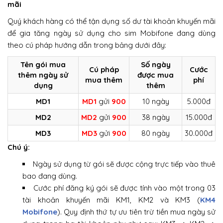
mãi
Quý khách hàng có thể tận dụng số dư tài khoản khuyến mãi
để gia tăng ngày sử dụng cho sim Mobifone đang dùng
theo cú pháp hướng dẫn trong bảng dưới đây:
Tên gói mua
Số ngày
Cú pháp
Cước
thêm ngày sử
được mua
mua thêm
phí
dụng
thêm
MD1
MD1
gửi
900
10 ngày
5.000đ
MD2
MD2
gửi
900
38 ngày
15.000đ
MD3
MD3
gửi
900
80 ngày
30.000đ
Chú ý:
Ngày sử dụng từ gói sẽ được cộng trực tiếp vào thuê
bao đang dùng.
Cước phí đăng ký gói sẽ được tính vào một trong 03
tài khoản khuyến mãi KM1, KM2 và KM3 (
KM4
Mobifone
). Quy định thứ tự ưu tiên trừ tiền mua ngày sử