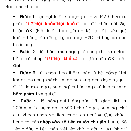
Mobifone như sau:
Bước 1.
Tại mật khẩu sử dụng dịch vụ M2D theo cú
pháp
*117*Mật khẩu*Mật khẩu*
sau đó nhấn nút
Gọi
hoặc
OK
. (Mật khẩu bao gồm 5 ký tự số). Nếu quý
khách hàng đã đăng ký dịch vụ M2D thì hãy bỏ qua
bước này.
Bước 2.
Tiến hành mua ngày sử dụng cho sim Mobi
bằng cú pháp
*121*Mật khẩu#
sau đó nhấn
OK
hoặc
Gọi
.
Bước 3.
Tùy chọn theo thông báo từ hệ thống: “Tai
khoan cua quy khách… duoc su dung den dd/mm/yyy.
Gui 1 de mua ngay su dung” ⇒ Lúc này quý khách hàng
bấm phím 1
và gửi đi.
Bước 4.
Hệ thống gửi thông báo “Phi giao dich la
1.000d, phi chuyen doi la 500d cho 1 ngay su dung. Moi
quy khach nhap so tien muon chuyen” ⇒ Quý khách
hang chỉ cần
nhập vào số tiền muốn chuyển
. Lưu ý: Số
tiền ở đây là tiền chẵn, viết liền không dấu, chưa tính phí