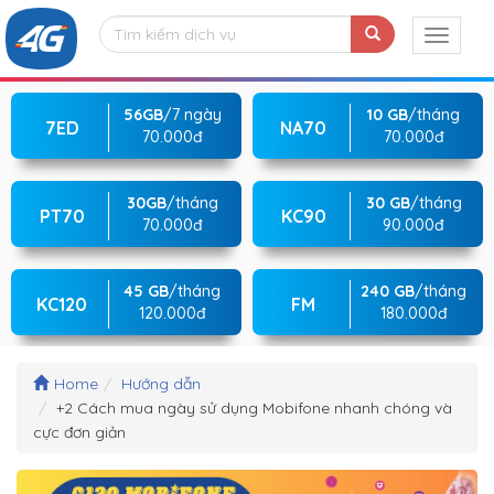
56GB
/7 ngày
10 GB
/tháng
7ED
NA70
70.000đ
70.000đ
30GB
/tháng
30 GB
/tháng
PT70
KC90
70.000đ
90.000đ
45 GB
/tháng
240 GB
/tháng
KC120
FM
120.000đ
180.000đ
Home
Hướng dẫn
+2 Cách mua ngày sử dụng Mobifone nhanh chóng và
cực đơn giản