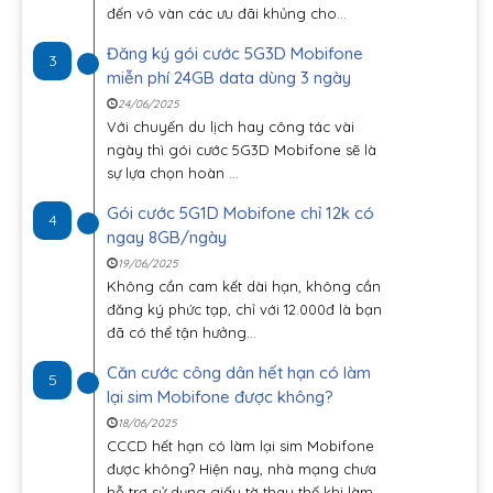
đến vô vàn các ưu đãi khủng cho...
Đăng ký gói cước 5G3D Mobifone
3
miễn phí 24GB data dùng 3 ngày
24/06/2025
Với chuyến du lịch hay công tác vài
ngày thì gói cước 5G3D Mobifone sẽ là
sự lựa chọn hoàn ...
Gói cước 5G1D Mobifone chỉ 12k có
4
ngay 8GB/ngày
19/06/2025
Không cần cam kết dài hạn, không cần
đăng ký phức tạp, chỉ với 12.000đ là bạn
đã có thể tận hưởng...
Căn cước công dân hết hạn có làm
5
lại sim Mobifone được không?
18/06/2025
CCCD hết hạn có làm lại sim Mobifone
được không? Hiện nay, nhà mạng chưa
hỗ trợ sử dụng giấy tờ thay thế khi làm...