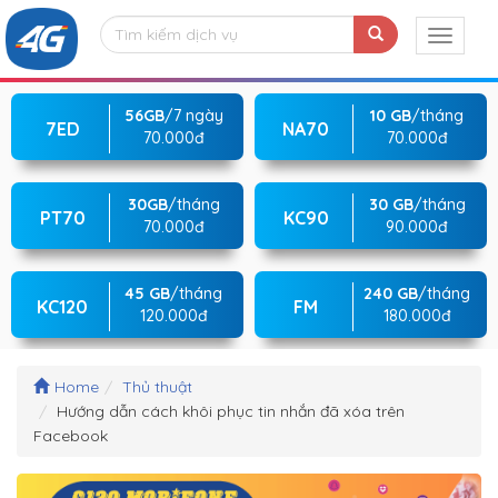
56GB
/7 ngày
10 GB
/tháng
7ED
NA70
70.000đ
70.000đ
30GB
/tháng
30 GB
/tháng
PT70
KC90
70.000đ
90.000đ
45 GB
/tháng
240 GB
/tháng
KC120
FM
120.000đ
180.000đ
Home
Thủ thuật
Hướng dẫn cách khôi phục tin nhắn đã xóa trên
Facebook