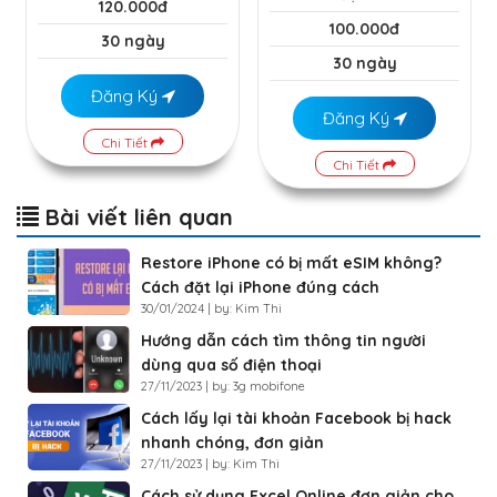
120.000đ
100.000đ
30 ngày
30 ngày
Đăng Ký
Đăng Ký
Chi Tiết
Chi Tiết
Bài viết liên quan
Restore iPhone có bị mất eSIM không?
Cách đặt lại iPhone đúng cách
30/01/2024 | by: Kim Thi
Hướng dẫn cách tìm thông tin người
dùng qua số điện thoại
27/11/2023 | by: 3g mobifone
Cách lấy lại tài khoản Facebook bị hack
nhanh chóng, đơn giản
27/11/2023 | by: Kim Thi
Cách sử dụng Excel Online đơn giản cho