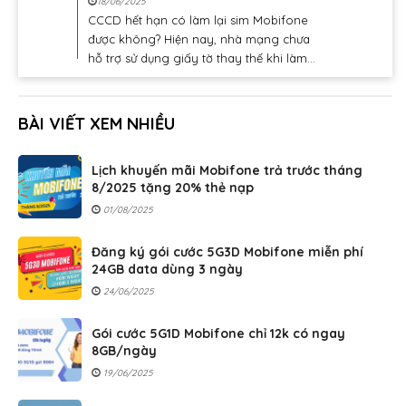
18/06/2025
CCCD hết hạn có làm lại sim Mobifone
được không? Hiện nay, nhà mạng chưa
hỗ trợ sử dụng giấy tờ thay thế khi làm...
BÀI VIẾT XEM NHIỀU
Lịch khuyến mãi Mobifone trả trước tháng
8/2025 tặng 20% thẻ nạp
01/08/2025
Đăng ký gói cước 5G3D Mobifone miễn phí
24GB data dùng 3 ngày
24/06/2025
Gói cước 5G1D Mobifone chỉ 12k có ngay
8GB/ngày
19/06/2025