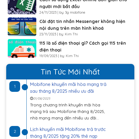
người mới bắt đầu
24/11/2023 | by: 3g mobifone
Cài đặt tin nhắn Messenger không hiện
nội dung trên màn hình khoá
23/11/2023 | by: Kim Thi
115 là số điện thoại gì? Cách gọi 115 trên
điện thoại
19/09/2023 | by: Kim Thi
Tin Tức Mới Nhất
Mobifone khuyến mãi hòa mạng trả
1
sau tháng 8/2025 nhiều ưu đãi
01/08/2025
Trong chương trình khuyến mãi hòa
mạng trả sau Mobifone tháng 8/2025,
nhà mạng mang đến nhiều ưu đãi...
Lịch khuyến mãi Mobifone trả trước
2
tháng 8/2025 tặng 20% thẻ nạp