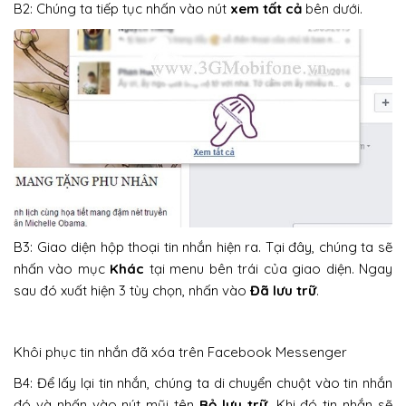
B2: Chúng ta tiếp tục nhấn vào nút
xem tất cả
bên dưới.
B3: Giao diện hộp thoại tin nhắn hiện ra. Tại đây, chúng ta sẽ
nhấn vào mục
Khác
tại menu bên trái của giao diện. Ngay
sau đó xuất hiện 3 tùy chọn, nhấn vào
Đã lưu trữ
.
Khôi phục tin nhắn đã xóa trên Facebook Messenger
B4: Để lấy lại tin nhắn, chúng ta di chuyển chuột vào tin nhắn
đó và nhấn vào nút mũi tên
Bỏ lưu trữ.
Khi đó tin nhắn sẽ