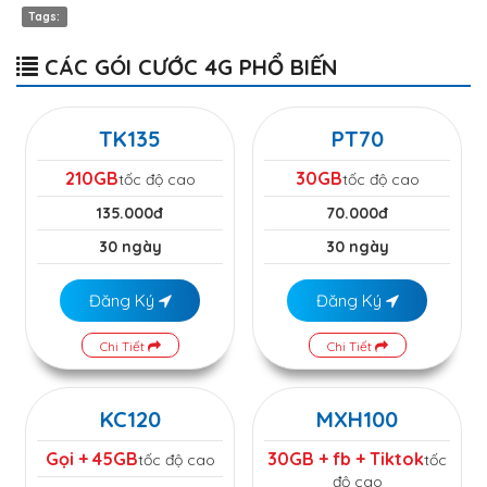
Tags:
CÁC GÓI CƯỚC 4G PHỔ BIẾN
TK135
PT70
210GB
30GB
tốc độ cao
tốc độ cao
135.000đ
70.000đ
30 ngày
30 ngày
Đăng Ký
Đăng Ký
Chi Tiết
Chi Tiết
KC120
MXH100
Gọi + 45GB
30GB + fb + Tiktok
tốc độ cao
tốc
độ cao