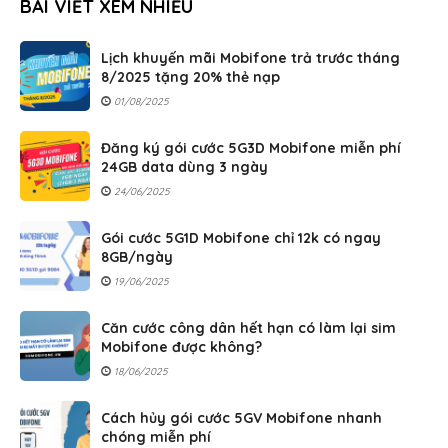
BÀI VIẾT XEM NHIỀU
Lịch khuyến mãi Mobifone trả trước tháng
8/2025 tặng 20% thẻ nạp
01/08/2025
Đăng ký gói cước 5G3D Mobifone miễn phí
24GB data dùng 3 ngày
24/06/2025
Gói cước 5G1D Mobifone chỉ 12k có ngay
8GB/ngày
19/06/2025
Căn cước công dân hết hạn có làm lại sim
Mobifone được không?
18/06/2025
Cách hủy gói cước 5GV Mobifone nhanh
chóng miễn phí