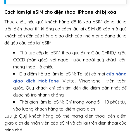
Cách làm lại eSIM cho điện thoại iPhone khi bị xóa
Thực chất, nếu quý khách hàng đã lỡ xóa eSIM đang dùng
trên điện thoại thì không có cách lấy lại eSIM đã xóa mà quý
khách cần đến cửa hàng giao dịch của nhà mạng đang dùng
để yêu cầu cấp lại eSIM.
Thủ tục cấp lại eSIM theo quy định: Giấy CMND/ giấy
CCCD (bản gốc), với người nước ngoài quý khách cần
mang theo Hộ chiếu.
Địa điểm hỗ trợ làm lại eSIM: Tại tất cả mọi
cửa hàng
giao dịch Mobifone
, Viettel, Vinaphone… trên toàn
quốc. Quý khách chỉ cần tìm đến địa điểm gần nhất để
được hỗ trợ nhanh chóng.
Thời gian làm lại eSIM: Chỉ trong vòng 5 – 10 phút tùy
vào lượng khách hàng tại điểm giao dịch
Lưu ý: Quý khách hàng có thể mang điện thoại đến điểm
giao dịch để nhân viên cấp eSIM và cài lại trên điện thoại của
mình nhé.