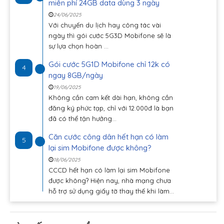
miễn phí 24GB data dùng 3 ngày
24/06/2025
Với chuyến du lịch hay công tác vài
ngày thì gói cước 5G3D Mobifone sẽ là
sự lựa chọn hoàn ...
Gói cước 5G1D Mobifone chỉ 12k có
4
ngay 8GB/ngày
19/06/2025
Không cần cam kết dài hạn, không cần
đăng ký phức tạp, chỉ với 12.000đ là bạn
đã có thể tận hưởng...
Căn cước công dân hết hạn có làm
5
lại sim Mobifone được không?
18/06/2025
CCCD hết hạn có làm lại sim Mobifone
được không? Hiện nay, nhà mạng chưa
hỗ trợ sử dụng giấy tờ thay thế khi làm...