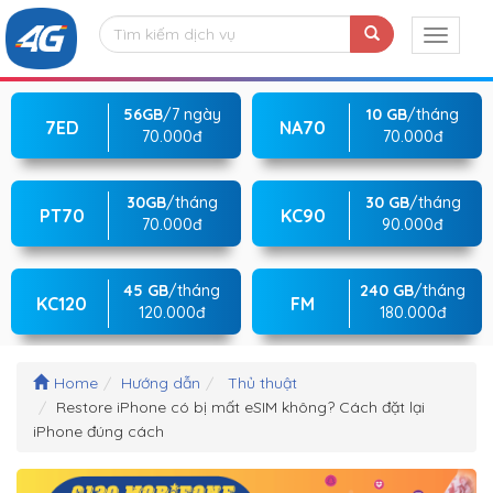
56GB
/7 ngày
10 GB
/tháng
7ED
NA70
70.000đ
70.000đ
30GB
/tháng
30 GB
/tháng
PT70
KC90
70.000đ
90.000đ
45 GB
/tháng
240 GB
/tháng
KC120
FM
120.000đ
180.000đ
Home
Hướng dẫn
Thủ thuật
Restore iPhone có bị mất eSIM không? Cách đặt lại
iPhone đúng cách