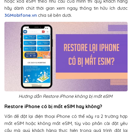
hoặc xóa eSIM theo nhu cầu của mình thì quý khách hàng
hãy dành chút thời gian xem ngay thông tin hữu ích đươc
3GMobifone.vn
chia sẻ bên dưới.
Hướng dẫn Restore iPhone không bị mất eSIM
Restore iPhone có bị mất eSIM hay không?
Vấn đề đặt lại điện thoại iPhone có thể xảy ra 2 trường hợp
mất eSIM hoặc không mất eSIM, tùy vào phần cài đặt yêu
cầu mà quý khách hàng thực hiện trong quá trình đặt lại