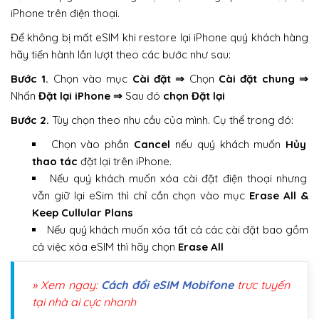
iPhone trên điện thoại.
Để không bị mất eSIM khi restore lại iPhone quý khách hàng
hãy tiến hành lần lượt theo các bước như sau:
Bước 1.
Chọn vào mục
Cài đặt
⇒
Chọn
Cài đặt chung ⇒
Nhấn
Đặt lại iPhone ⇒
Sau đó
chọn Đặt lại
Bước 2.
Tùy chọn theo nhu cầu của mình. Cụ thể trong đó:
Chọn vào phần
Cancel
nếu quý khách muốn
Hủy
thao tác
đặt lại trên iPhone.
Nếu quý khách muốn xóa cài đặt điện thoại nhưng
vẫn giữ lại eSim thì chỉ cần chọn vào mục
Erase All &
Keep Cullular Plans
Nếu quý khách muốn xóa tất cả các cài đặt bao gồm
cả việc xóa eSIM thì hãy chọn
Erase All
» Xem ngay:
Cách đổi eSIM Mobifone
trực tuyến
tại nhà ai cực nhanh