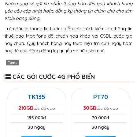
Nhà mạng sẽ gửi tin nhắn thông báo đến quý khách hàng
yêu cầu cập nhật hoặc đăng ký thông tin chính chủ cho sim
Mobi đang dùng.
Trên đây là thông tin hướng dẫn các cách kiểm tra thông tin
thuê bao Mobifone đã chuẩn hóa khớp với CSDL quốc gia
hay chưa. Quý khách hàng hãy thực hiện tra cứu ngay hôm
nay để chủ động đăng ký quyền sở hữu sim nhé.
Tags:
CÁC GÓI CƯỚC 4G PHỔ BIẾN
TK135
PT70
210GB
30GB
tốc độ cao
tốc độ cao
135.000đ
70.000đ
30 ngày
30 ngày