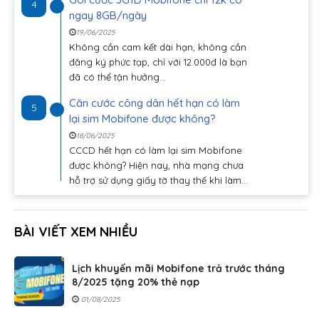
4
ngay 8GB/ngày
19/06/2025
Không cần cam kết dài hạn, không cần
đăng ký phức tạp, chỉ với 12.000đ là bạn
đã có thể tận hưởng...
Căn cước công dân hết hạn có làm
5
lại sim Mobifone được không?
18/06/2025
CCCD hết hạn có làm lại sim Mobifone
được không? Hiện nay, nhà mạng chưa
hỗ trợ sử dụng giấy tờ thay thế khi làm...
BÀI VIẾT XEM NHIỀU
Lịch khuyến mãi Mobifone trả trước tháng
8/2025 tặng 20% thẻ nạp
01/08/2025