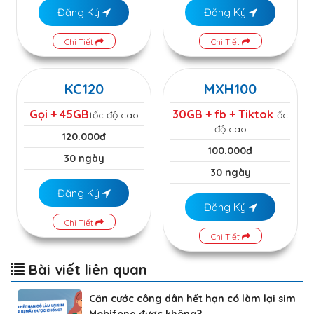
Đăng Ký
Đăng Ký
Chi Tiết
Chi Tiết
KC120
MXH100
Gọi + 45GB
30GB + fb + Tiktok
tốc độ cao
tốc
độ cao
120.000đ
100.000đ
30 ngày
30 ngày
Đăng Ký
Đăng Ký
Chi Tiết
Chi Tiết
Bài viết liên quan
Căn cước công dân hết hạn có làm lại sim
Mobifone được không?