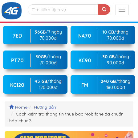
56GB
/7 ngày
10 GB
/tháng
7ED
NA70
70.000đ
70.000đ
30GB
/tháng
30 GB
/tháng
PT70
KC90
70.000đ
90.000đ
45 GB
/tháng
240 GB
/tháng
KC120
FM
120.000đ
180.000đ
Home
Hướng dẫn
Cách kiểm tra thông tin thuê bao Mobifone đã chuẩn
hóa chưa?