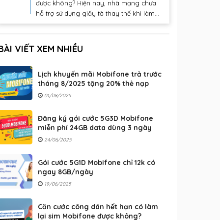
được không? Hiện nay, nhà mạng chưa
hỗ trợ sử dụng giấy tờ thay thế khi làm...
BÀI VIẾT XEM NHIỀU
Lịch khuyến mãi Mobifone trả trước
tháng 8/2025 tặng 20% thẻ nạp
01/08/2025
Đăng ký gói cước 5G3D Mobifone
miễn phí 24GB data dùng 3 ngày
24/06/2025
Gói cước 5G1D Mobifone chỉ 12k có
ngay 8GB/ngày
19/06/2025
Căn cước công dân hết hạn có làm
lại sim Mobifone được không?