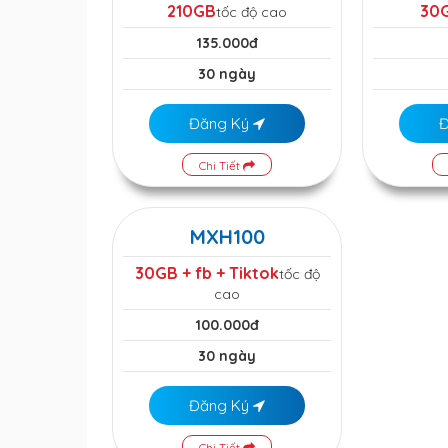
210GB
30
tốc độ cao
135.000đ
30 ngày
Đăng Ký
Chi Tiết
MXH100
30GB + fb + Tiktok
tốc độ
cao
100.000đ
30 ngày
Đăng Ký
Chi Tiết