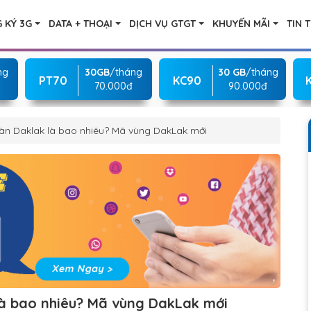
 KÝ 3G
DATA + THOẠI
DỊCH VỤ GTGT
KHUYẾN MÃI
TIN 
ng
30GB
/tháng
30 GB
/tháng
PT70
KC90
70.000đ
90.000đ
bàn Daklak là bao nhiêu? Mã vùng DakLak mới
là bao nhiêu? Mã vùng DakLak mới