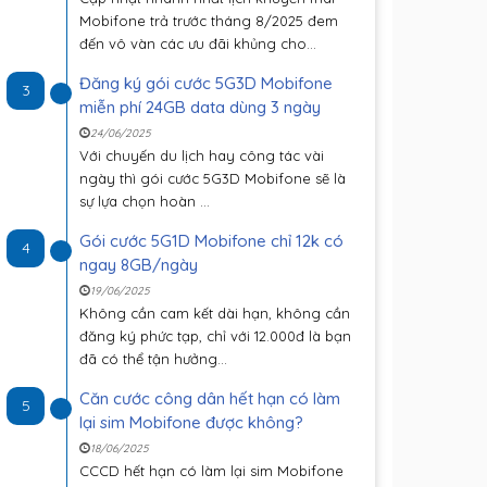
Mobifone trả trước tháng 8/2025 đem
đến vô vàn các ưu đãi khủng cho...
Đăng ký gói cước 5G3D Mobifone
3
miễn phí 24GB data dùng 3 ngày
24/06/2025
Với chuyến du lịch hay công tác vài
ngày thì gói cước 5G3D Mobifone sẽ là
sự lựa chọn hoàn ...
Gói cước 5G1D Mobifone chỉ 12k có
4
ngay 8GB/ngày
19/06/2025
Không cần cam kết dài hạn, không cần
đăng ký phức tạp, chỉ với 12.000đ là bạn
đã có thể tận hưởng...
Căn cước công dân hết hạn có làm
5
lại sim Mobifone được không?
18/06/2025
CCCD hết hạn có làm lại sim Mobifone