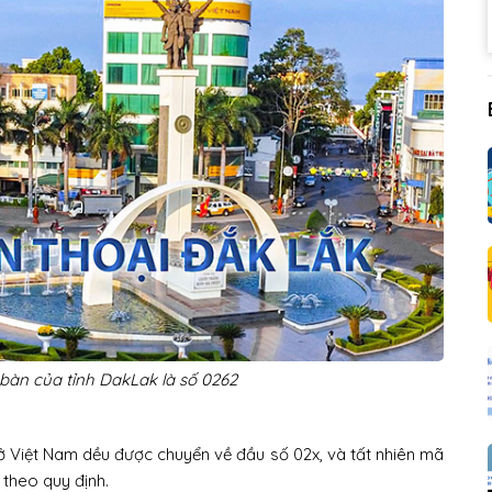
 bàn của tỉnh DakLak là số 0262
 ở Việt Nam dều được chuyển về đầu số 02x, và tất nhiên mã
 theo quy định.