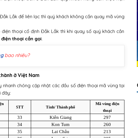
 Đắk Lắk để liên lạc thì quý khách không cần quay mã vùng
 điện thoại cố định Đắk Lắk thì khi quay số quý khách cần
 điện thoại cần gọi
.
ng
bao nhiêu?
/thành ở Việt Nam
hãy nhanh chóng cập nhật các đầu số điện thoại mã vùng tại
i đây:
ện
Mã vùng điện
STT
Tỉnh/ Thành phố
thoại
33
Kiên Giang
297
34
Kon Tum
260
35
Lai Châu
213