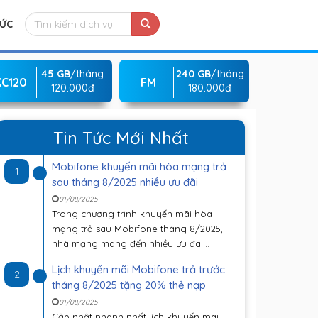
TỨC
45 GB
/tháng
240 GB
/tháng
KC120
FM
120.000đ
180.000đ
Tin Tức Mới Nhất
Mobifone khuyến mãi hòa mạng trả
1
sau tháng 8/2025 nhiều ưu đãi
01/08/2025
Trong chương trình khuyến mãi hòa
mạng trả sau Mobifone tháng 8/2025,
nhà mạng mang đến nhiều ưu đãi...
Lịch khuyến mãi Mobifone trả trước
2
tháng 8/2025 tặng 20% thẻ nạp
01/08/2025
Cập nhật nhanh nhất lịch khuyến mãi