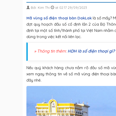
Bởi: Kim Thi
at 02:17 29/09/2023
Mã vùng số điện thoại bàn DakLak
là số mấy? Mã
đợt quy hoạch đầu số cố định lần 2 của Bộ Thông
định tại một số tỉnh/thành phố tại Việt Nam nhằm 
dùng trong việc kết nối liên lạc.
» Thông tin thêm:
HDH là số điện thoại gì?
Nếu quý khách hàng chưa nắm rõ đầu số mã vùng 
xem ngay thông tin về số mã vùng điện thoại 
đây nhé.