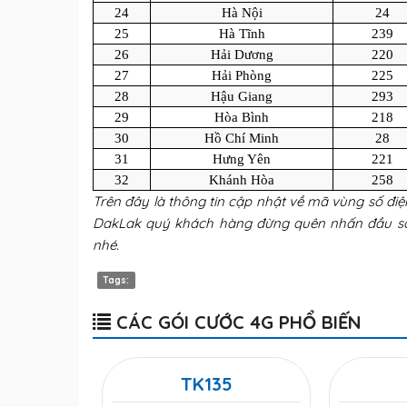
24
Hà Nội
24
25
Hà Tĩnh
239
26
Hải Dương
220
27
Hải Phòng
225
28
Hậu Giang
293
29
Hòa Bình
218
30
Hồ Chí Minh
28
31
Hưng Yên
221
32
Khánh Hòa
258
Trên đây là thông tin cập nhật về mã vùng số điện
DakLak quý khách hàng đừng quên nhấn đầu số
nhé.
Tags:
CÁC GÓI CƯỚC 4G PHỔ BIẾN
TK135