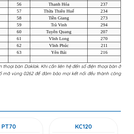
56
Thanh Hóa
237
57
Thừa Thiên Huế
234
58
Tiền Giang
273
59
Trà Vinh
294
60
Tuyên Quang
207
61
Vĩnh Long
270
62
Vĩnh Phúc
211
63
Yên Bái
216
 thoại bàn Daklak. Khi cần liên hệ đến số điện thoại bàn ở
 mã vùng 0262 để đảm bảo mọi kết nối đều thành công
PT70
KC120