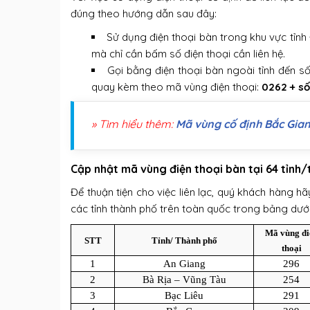
đúng theo hướng dẫn sau đây:
Sử dụng điện thoại bàn trong khu vực tỉnh
mà chỉ cần bấm số điện thoại cần liên hệ.
Gọi bằng điện thoại bàn ngoài tỉnh đến số
quay kèm theo mã vùng điện thoại:
0262 + số
» Tìm hiểu thêm:
Mã vùng cố định Bắc Gia
Cập nhật mã vùng điện thoại bàn tại 64 tỉnh
Để thuận tiện cho việc liên lạc, quý khách hàng 
các tỉnh thành phố trên toàn quốc trong bảng dướ
Mã vùng đi
STT
Tỉnh/ Thành phố
thoại
1
An Giang
296
2
Bà Rịa – Vũng Tàu
254
3
Bạc Liêu
291