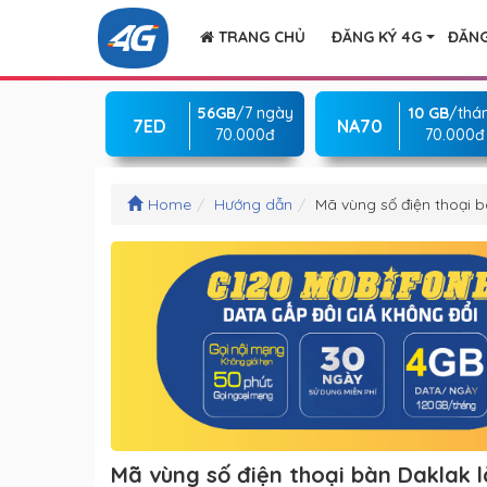
TRANG CHỦ
ĐĂNG KÝ 4G
ĐĂNG
56GB
/7 ngày
10 GB
/thá
7ED
NA70
70.000đ
70.000đ
Home
Hướng dẫn
Mã vùng số điện thoại 
Mã vùng số điện thoại bàn Daklak 