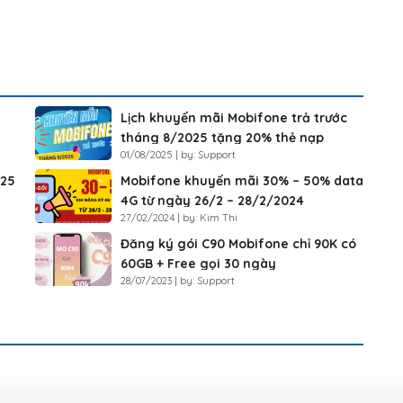
Lịch khuyến mãi Mobifone trả trước
tháng 8/2025 tặng 20% thẻ nạp
01/08/2025 | by: Support
025
Mobifone khuyến mãi 30% – 50% data
4G từ ngày 26/2 – 28/2/2024
27/02/2024 | by: Kim Thi
Đăng ký gói C90 Mobifone chỉ 90K có
60GB + Free gọi 30 ngày
28/07/2023 | by: Support