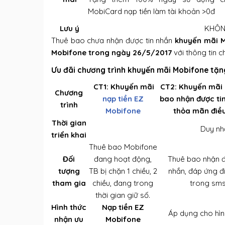
MobiCard nạp tiền làm tài khoản >0đ
Lưu ý
KHÔNG
Thuê bao chưa nhận được tin nhắn
khuyến mãi 
Mobifone trong ngày 26/5/2017
với thông tin ch
Ưu đãi chương trình khuyến mãi Mobifone tặn
CT1: Khuyến mãi
CT2: Khuyến mãi 
Chương
nạp tiền EZ
bao nhận được ti
trình
Mobifone
thỏa mãn điều
Thời gian
Duy nh
triển khai
Thuê bao Mobifone
Đối
đang hoạt động,
Thuê bao nhận đ
tượng
TB bị chặn 1 chiều, 2
nhắn, đáp ứng đi
tham gia
chiều, đang trong
trong sms
thời gian giữ số.
Hình thức
Nạp tiền EZ
Áp dụng cho hình
nhận ưu
Mobifone