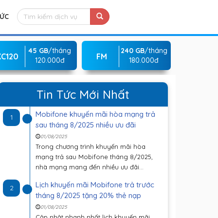
TỨC
45 GB
/tháng
240 GB
/tháng
KC120
FM
120.000đ
180.000đ
Tin Tức Mới Nhất
Mobifone khuyến mãi hòa mạng trả
1
sau tháng 8/2025 nhiều ưu đãi
01/08/2025
Trong chương trình khuyến mãi hòa
mạng trả sau Mobifone tháng 8/2025,
nhà mạng mang đến nhiều ưu đãi...
Lịch khuyến mãi Mobifone trả trước
2
tháng 8/2025 tặng 20% thẻ nạp
01/08/2025
Cập nhật nhanh nhất lịch khuyến mãi