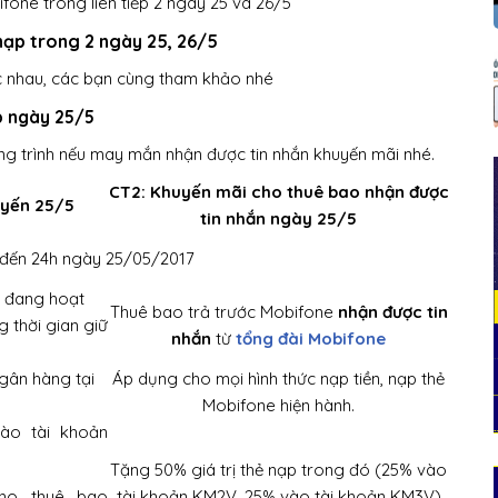
fone trong liên tiếp 2 ngày 25 và 26/5
nạp trong 2 ngày 25, 26/5
 nhau, các bạn cùng tham khảo nhé
p ngày 25/5
ng trình nếu may mắn nhận được tin nhắn khuyến mãi nhé.
CT2: Khuyến mãi cho thuê bao nhận được
uyến 25/5
tin nhắn ngày 25/5
 đến 24h ngày 25/05/2017
e đang hoạt
Thuê bao trả trước Mobifone
nhận được tin
g thời gian giữ
nhắn
từ
tổng đài Mobifone
gân hàng tại
Áp dụng cho mọi hình thức nạp tiền, nạp thẻ
Mobifone hiện hành.
ào tài khoản
Tặng 50% giá trị thẻ nạp trong đó (25% vào
ho thuê bao
tài khoản KM2V, 25% vào tài khoản KM3V)