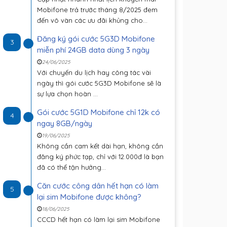
Mobifone trả trước tháng 8/2025 đem
đến vô vàn các ưu đãi khủng cho...
Đăng ký gói cước 5G3D Mobifone
3
miễn phí 24GB data dùng 3 ngày
24/06/2025
Với chuyến du lịch hay công tác vài
ngày thì gói cước 5G3D Mobifone sẽ là
sự lựa chọn hoàn ...
Gói cước 5G1D Mobifone chỉ 12k có
4
ngay 8GB/ngày
19/06/2025
Không cần cam kết dài hạn, không cần
đăng ký phức tạp, chỉ với 12.000đ là bạn
đã có thể tận hưởng...
Căn cước công dân hết hạn có làm
5
lại sim Mobifone được không?
18/06/2025
CCCD hết hạn có làm lại sim Mobifone