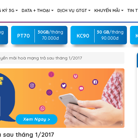
 KÝ 3G
DATA + THOẠI
DỊCH VỤ GTGT
KHUYẾN MÃI
TIN 
ng
30GB
/tháng
30 GB
/tháng
PT70
KC90
70.000đ
90.000đ
yến mãi hoà mạng trả sau tháng 1/2017
 sau tháng 1/2017