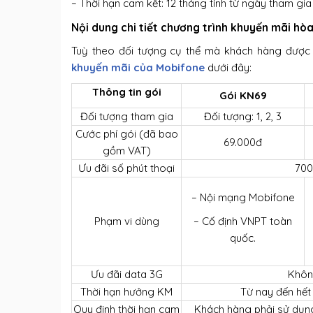
– Thời hạn cam kết: 12 tháng tính từ ngày tham gia
Nội dung chi tiết chương trình khuyến mãi h
Tuỳ theo đối tượng cụ thể mà khách hàng được
khuyến mãi của Mobifone
dưới đây:
Thông tin gói
Gói KN69
Đối tượng tham gia
Đối tượng: 1, 2, 3
Cước phí gói (đã bao
69.000đ
gồm VAT)
Ưu đãi số phút thoại
700
– Nội mạng Mobifone
Phạm vi dùng
– Cố định VNPT toàn
quốc.
Ưu đãi data 3G
Khô
Thời hạn hưởng KM
Từ nay đến hết
Quy định thời hạn cam
Khách hàng phải sử dụng 