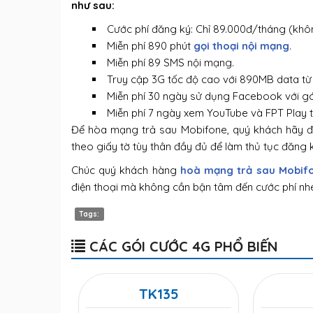
như sau:
Cước phí đăng ký: Chỉ 89.000đ/tháng (kh
Miễn phí 890 phút
gọi thoại nội mạng
.
Miễn phí 89 SMS nội mạng.
Truy cập 3G tốc độ cao với 890MB data từ
Miễn phí 30 ngày sử dụng Facebook với gó
Miễn phí 7 ngày xem YouTube và FPT Play tín
Để hòa mạng trả sau Mobifone, quý khách hãy 
theo giấy tờ tùy thân đầy đủ để làm thủ tục đăng 
Chúc quý khách hàng
hoà mạng trả sau Mobifo
điện thoại mà không cần bận tâm đến cước phí nh
Tags:
CÁC GÓI CƯỚC 4G PHỔ BIẾN
TK135