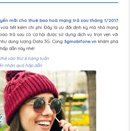
yến mãi cho thuê bao hoà mạng trả sau tháng 1/2017
vừa tiết kiệm chi phí. Đây là ưu đãi định kỳ mà nhà mạng
ao trả sau có cơ hội được sử dụng dịch vụ trọn vẹn với
ng như dung lượng Data 3G. Cùng
3gmobifone.vn
khám phá
 hấp dẫn này nhé!
thẻ vào thứ 6 hàng tuần
yến nhận quà hấp dẫn