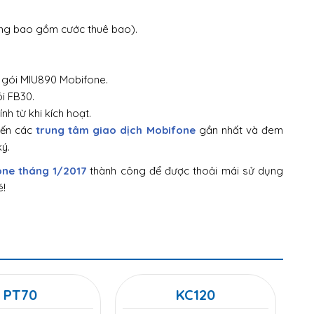
ông bao gồm cước thuê bao).
 gói MIU890 Mobifone.
i FB30.
h từ khi kích hoạt.
đến các
trung tâm giao dịch Mobifone
gần nhất và đem
ký.
ne tháng 1/2017
thành công để được thoải mái sử dụng
é!
PT70
KC120