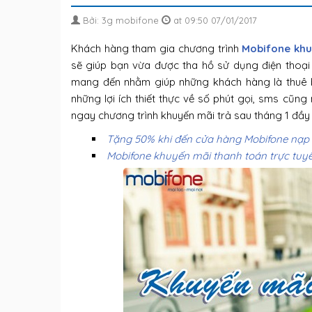
Bởi: 3g mobifone
at 09:50 07/01/2017
Khách hàng tham gia chương trình
Mobifone khu
sẽ giúp bạn vừa được tha hồ sử dụng điện thoại 
mang đến nhằm giúp những khách hàng là thuê b
những lợi ích thiết thực về số phút gọi, sms cũ
ngay chương trình khuyến mãi trả sau tháng 1 đầy
Tặng 50% khi đến cửa hàng Mobifone nạp 
Mobifone khuyến mãi thanh toán trực tu