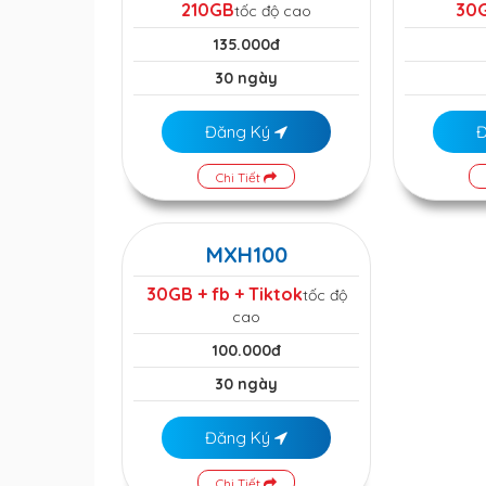
210GB
30
tốc độ cao
135.000đ
30 ngày
Đăng Ký
Chi Tiết
MXH100
30GB + fb + Tiktok
tốc độ
cao
100.000đ
30 ngày
Đăng Ký
Chi Tiết