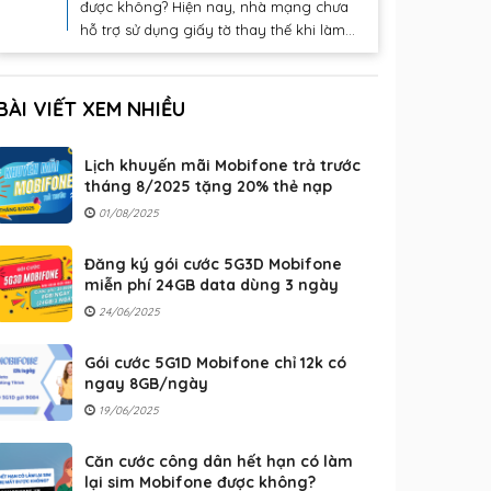
được không? Hiện nay, nhà mạng chưa
hỗ trợ sử dụng giấy tờ thay thế khi làm...
BÀI VIẾT XEM NHIỀU
Lịch khuyến mãi Mobifone trả trước
tháng 8/2025 tặng 20% thẻ nạp
01/08/2025
Đăng ký gói cước 5G3D Mobifone
miễn phí 24GB data dùng 3 ngày
24/06/2025
Gói cước 5G1D Mobifone chỉ 12k có
ngay 8GB/ngày
19/06/2025
Căn cước công dân hết hạn có làm
lại sim Mobifone được không?