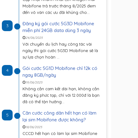
Mobifone trả trước tháng 8/2025 đem
đến vô vàn các ưu đãi khủng cho...
Đăng ký gói cước 5G3D Mobifone
3
miễn phí 24GB data dùng 3 ngày
24/06/2025
Với chuyến du lịch hay công tác vài
ngày thì gói cước 5G3D Mobifone sẽ là
sự lựa chọn hoàn ...
Gói cước 5G1D Mobifone chỉ 12k có
4
ngay 8GB/ngày
19/06/2025
Không cần cam kết dài hạn, không cần
đăng ký phức tạp, chỉ với 12.000đ là bạn
đã có thể tận hưởng...
Căn cước công dân hết hạn có làm
5
lại sim Mobifone được không?
18/06/2025
CCCD hết hạn có làm lại sim Mobifone