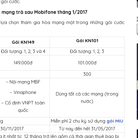
 gói cước.
òa mạng trả sau Mobifone tháng 1/2017
 lựa chọn tham gia hòa mạng một trong những gói cước
Gói KN101
Gói KN149
Đối tượng: 1, 2, 3 và 4
Đối tượng: 1, 2, 3
149.000đ
101.000đ
300
– Nội mạng MBF
– Vinaphone
Dùng tất cả các mạng (trong
nước)
– Cố định VNPT toàn
quốc
ng
Miễn phí 2 chu kỳ sử dụng
gói MIU
 30/11/2017
Từ nay đến hết 31/05/2017
ít nhất từ 12 tháng trở lên gồm cả thời gian thuê bao bị