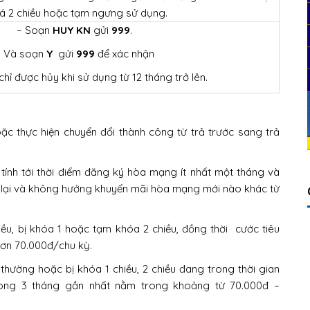
á 2 chiều hoặc tạm ngưng sử dụng.
– Soạn
HUY KN
gửi
999
.
– Và soạn
Y
gửi
999
để xác nhận
hỉ được hủy khi sử dụng từ 12 tháng trở lên.
c thực hiện chuyển đổi thành công từ trả trước sang trả
tính tới thời điểm đăng ký hòa mạng ít nhất một tháng và
g lại và không hưởng khuyến mãi hòa mạng mới nào khác từ
ều, bị khóa 1 hoặc tạm khóa 2 chiều, đồng thời cước tiêu
hơn 70.000đ/chu kỳ.
hường hoặc bị khóa 1 chiều, 2 chiều đang trong thời gian
trong 3 tháng gần nhất nằm trong khoảng từ 70.000đ –