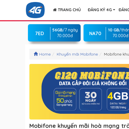
TRANG CHỦ
ĐĂNG KÝ 4G
ĐĂNG
56GB
/7 ngày
10 GB
/thá
7ED
NA70
70.000đ
70.000đ
Home
Khuyến mãi Mobifone
Mobifone khu
Mobifone khuyến mãi hoà mạng trả