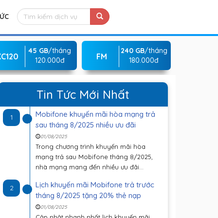
TỨC
45 GB
/tháng
240 GB
/tháng
KC120
FM
120.000đ
180.000đ
Tin Tức Mới Nhất
Mobifone khuyến mãi hòa mạng trả
1
sau tháng 8/2025 nhiều ưu đãi
01/08/2025
Trong chương trình khuyến mãi hòa
mạng trả sau Mobifone tháng 8/2025,
nhà mạng mang đến nhiều ưu đãi...
Lịch khuyến mãi Mobifone trả trước
2
tháng 8/2025 tặng 20% thẻ nạp
01/08/2025
Cập nhật nhanh nhất lịch khuyến mãi