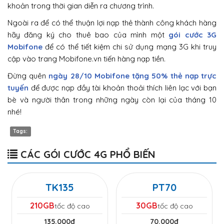
khoản trong thời gian diễn ra chương trình.
Ngoài ra để có thể thuận lợi nạp thẻ thành công khách hàng
hãy đăng ký cho thuê bao của mình một
gói cước 3G
Mobifone
để có thể tiết kiệm chi sử dụng mạng 3G khi truy
cập vào trang Mobifone.vn tiến hàng nạp tiền.
Đừng quên
ngày 28/10 Mobifone tặng 50% thẻ nạp trực
tuyến
để được nạp đầy tài khoản thoải thích liên lạc với bạn
bè và người thân trong những ngày còn lại của tháng 10
nhé!
Tags:
CÁC GÓI CƯỚC 4G PHỔ BIẾN
TK135
PT70
210GB
30GB
tốc độ cao
tốc độ cao
135.000đ
70.000đ