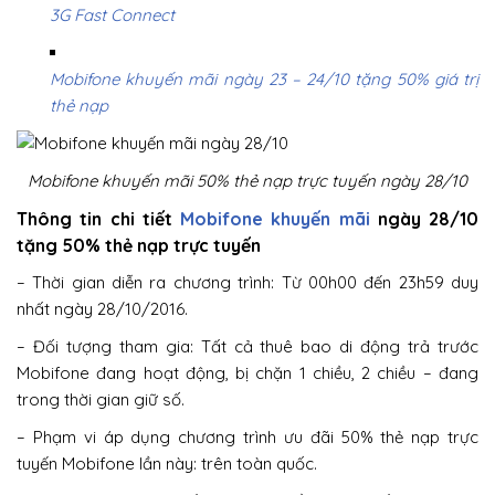
3G Fast Connect
Mobifone khuyến mãi ngày 23 – 24/10 tặng 50% giá trị
thẻ nạp
Mobifone khuyến mãi 50% thẻ nạp trực tuyến ngày 28/10
Thông tin chi tiết
Mobifone khuyến mãi
ngày 28/10
tặng 50% thẻ nạp trực tuyến
– Thời gian diễn ra chương trình: Từ 00h00 đến 23h59 duy
nhất ngày 28/10/2016.
– Đối tượng tham gia: Tất cả thuê bao di động trả trước
Mobifone đang hoạt động, bị chặn 1 chiều, 2 chiều – đang
trong thời gian giữ số.
– Phạm vi áp dụng chương trình ưu đãi 50% thẻ nạp trực
tuyến Mobifone lần này: trên toàn quốc.