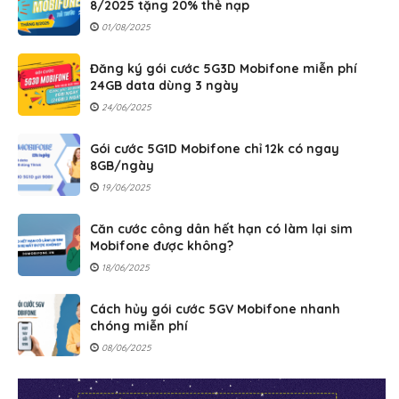
8/2025 tặng 20% thẻ nạp
01/08/2025
Đăng ký gói cước 5G3D Mobifone miễn phí
24GB data dùng 3 ngày
24/06/2025
Gói cước 5G1D Mobifone chỉ 12k có ngay
8GB/ngày
19/06/2025
Căn cước công dân hết hạn có làm lại sim
Mobifone được không?
18/06/2025
Cách hủy gói cước 5GV Mobifone nhanh
chóng miễn phí
08/06/2025