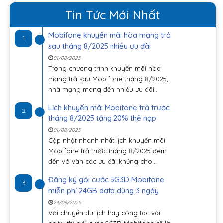
Tin Tức Mới Nhất
Mobifone khuyến mãi hòa mạng trả
1
sau tháng 8/2025 nhiều ưu đãi
01/08/2025
Trong chương trình khuyến mãi hòa
mạng trả sau Mobifone tháng 8/2025,
nhà mạng mang đến nhiều ưu đãi...
Lịch khuyến mãi Mobifone trả trước
2
tháng 8/2025 tặng 20% thẻ nạp
01/08/2025
Cập nhật nhanh nhất lịch khuyến mãi
Mobifone trả trước tháng 8/2025 đem
đến vô vàn các ưu đãi khủng cho...
Đăng ký gói cước 5G3D Mobifone
3
miễn phí 24GB data dùng 3 ngày
24/06/2025
Với chuyến du lịch hay công tác vài