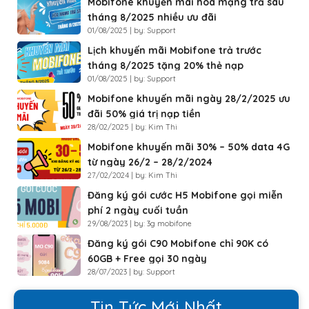
Mobifone khuyến mãi hòa mạng trả sau
tháng 8/2025 nhiều ưu đãi
01/08/2025 | by: Support
Lịch khuyến mãi Mobifone trả trước
tháng 8/2025 tặng 20% thẻ nạp
01/08/2025 | by: Support
Mobifone khuyến mãi ngày 28/2/2025 ưu
đãi 50% giá trị nạp tiền
28/02/2025 | by: Kim Thi
Mobifone khuyến mãi 30% – 50% data 4G
từ ngày 26/2 – 28/2/2024
27/02/2024 | by: Kim Thi
Đăng ký gói cước H5 Mobifone gọi miễn
phí 2 ngày cuối tuần
29/08/2023 | by: 3g mobifone
Đăng ký gói C90 Mobifone chỉ 90K có
60GB + Free gọi 30 ngày
28/07/2023 | by: Support
Tin Tức Mới Nhất