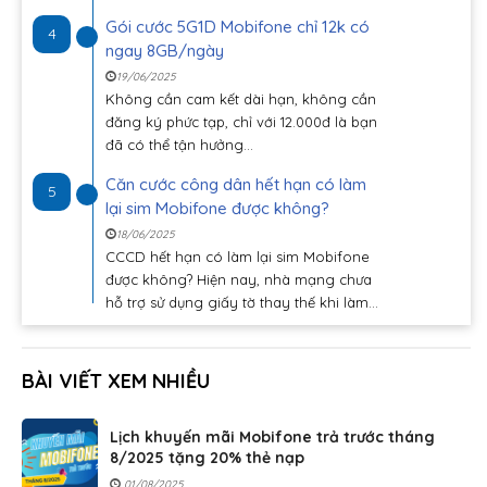
Gói cước 5G1D Mobifone chỉ 12k có
4
ngay 8GB/ngày
19/06/2025
Không cần cam kết dài hạn, không cần
đăng ký phức tạp, chỉ với 12.000đ là bạn
đã có thể tận hưởng...
Căn cước công dân hết hạn có làm
5
lại sim Mobifone được không?
18/06/2025
CCCD hết hạn có làm lại sim Mobifone
được không? Hiện nay, nhà mạng chưa
hỗ trợ sử dụng giấy tờ thay thế khi làm...
BÀI VIẾT XEM NHIỀU
Lịch khuyến mãi Mobifone trả trước tháng
8/2025 tặng 20% thẻ nạp
01/08/2025