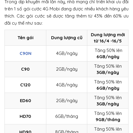
Trong dịp khuyến mãi lần này, nhà mạng chỉ triển khai ưu đãi
trên 1 số gói cước 4G Mobi đang được nhiều khách hàng yêu
thích. Các gói cước sẽ được tăng thêm từ 43% đến 60% ưu
đãi cụ thể như sau:
Dung lượng mới
Tên gói
Dung lượng cũ
từ 16/4 -16/5
Tăng 50% lên
C90N
4GB/ngày
6GB/ngày
Tăng 50% lên
C90
2GB/ngày
3GB/ngày
Tăng 50% lên
C120
4GB/ngày
6GB/ngày
Tăng 50% lên
ED60
2GB/ngày
3GB/ngày
Tăng 50% lên
HD70
6GB/tháng
9GB/tháng
Tăng 50% lên
HD90
8GB/tháng