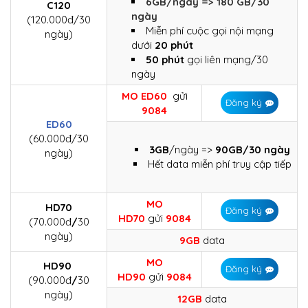
6GB/ngày => 180 GB/30
C120
ngày
(120.000đ/30
Miễn phí cuộc gọi nội mạng
ngày)
dưới
20 phút
50 phút
gọi liên mạng/30
ngày
MO
ED60
gửi
Đăng ký
9084
ED60
(60.000đ/30
3GB
/ngày =>
90GB/30 ngày
ngày)
Hết data miễn phí truy cập tiếp
MO
HD70
Đăng ký
HD70
gửi
9084
(70.000đ
/
30
ngày)
9GB
data
MO
HD90
Đăng ký
HD90
gửi
9084
(90.000đ
/
30
ngày)
12GB
data