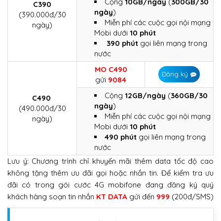
Cộng
10GB/ngày
(
300GB/30
C390
ngày
)
(390.000đ/30
Miễn phí các cuộc gọi nội mạng
ngày)
Mobi dưới
10 phút
390 phút
gọi liên mạng trong
nước
MO C490
Đăng ký
gửi
9084
Cộng
12GB/ngày
(
360GB/30
C490
ngày
)
(490.000đ/30
Miễn phí các cuộc gọi nội mạng
ngày)
Mobi dưới
10 phút
490 phút
gọi liên mạng trong
nước
Lưu ý: Chương trình chỉ khuyến mãi thêm data tốc độ cao
không tặng thêm ưu đãi gọi hoặc nhắn tin. Để kiểm tra ưu
đãi có trong gói cước 4G mobifone đang đăng ký quý
khách hàng soạn tin nhắn
KT DATA
gửi đến
999
(200đ/SMS)