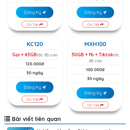
Đăng Ký
Đăng Ký
Chi Tiết
Chi Tiết
KC120
MXH100
Gọi + 45GB
30GB + fb + Tiktok
tốc độ cao
tốc
độ cao
120.000đ
100.000đ
30 ngày
30 ngày
Đăng Ký
Đăng Ký
Chi Tiết
Chi Tiết
Bài viết liên quan