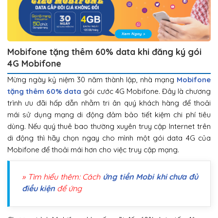
Mobifone tặng thêm 60% data khi đăng ký gói
4G Mobifone
Mừng ngày kỷ niệm 30 năm thành lập, nhà mạng
Mobifone
tặng thêm 60% data
gói cước 4G Mobifone. Đây là chương
trình ưu đãi hấp dẫn nhằm tri ân quý khách hàng để thoải
mái sử dụng mạng di động đảm bảo tiết kiệm chi phí tiêu
dùng. Nếu quý thuê bao thường xuyên truy cập Internet trên
di động thì hãy chọn ngay cho mình một gói data 4G của
Mobifone để thoải mái hơn cho việc truy cập mạng.
» Tìm hiểu thêm: Cách
ứng tiền Mobi khi chưa đủ
điều kiện
để ứng