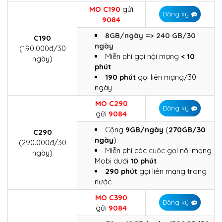
MO C190
gửi
Đăng ký
9084
8GB/ngày => 240 GB/30
C190
ngày
(190.000đ/30
Miễn phí gọi nội mạng
< 10
ngày)
phút
190 phút
gọi liên mạng/30
ngày
MO C290
Đăng ký
gửi
9084
Cộng
9GB/ngày
(
270GB/30
C290
ngày
)
(290.000đ/30
Miễn phí các
cuộc
gọi nội mạng
ngày)
Mobi dưới
10 phút
290 phút
gọi liên mạng trong
nước
MO C390
Đăng ký
gửi
9084