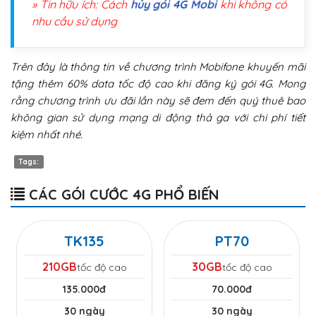
» Tin hữu ích: Cách
hủy gói 4G Mobi
khi không có
nhu cầu sử dụng
Trên đây là thông tin về chương trình Mobifone khuyến mãi
tặng thêm 60% data tốc độ cao khi đăng ký gói 4G. Mong
rằng chương trình ưu đãi lần này sẽ đem đến quý thuê bao
không gian sử dụng mạng di động thả ga với chi phí tiết
kiệm nhất nhé.
Tags:
CÁC GÓI CƯỚC 4G PHỔ BIẾN
TK135
PT70
210GB
30GB
tốc độ cao
tốc độ cao
135.000đ
70.000đ
30 ngày
30 ngày