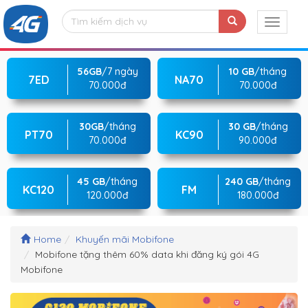
56GB
/7 ngày
10 GB
/tháng
7ED
NA70
70.000đ
70.000đ
30GB
/tháng
30 GB
/tháng
PT70
KC90
70.000đ
90.000đ
45 GB
/tháng
240 GB
/tháng
KC120
FM
120.000đ
180.000đ
Home
Khuyến mãi Mobifone
Mobifone tặng thêm 60% data khi đăng ký gói 4G
Mobifone