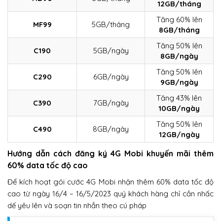
12GB/tháng
Tăng 60% lên
MF99
5GB/tháng
8GB/tháng
Tăng 50% lên
C190
5GB/ngày
8GB/ngày
Tăng 50% lên
C290
6GB/ngày
9GB/ngày
Tăng 43% lên
C390
7GB/ngày
10GB/ngày
Tăng 50% lên
C490
8GB/ngày
12GB/ngày
Hướng dẫn cách đăng ký 4G Mobi khuyến mãi thêm
60% data tốc độ cao
Để kích hoạt gói cước 4G Mobi nhận thêm 60% data tốc độ
cao từ ngày 16/4 – 16/5/2023 quý khách hàng chỉ cần nhấc
dế yêu lên và soạn tin nhắn theo cú pháp