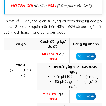
MO TÊN-GÓI
gửi đến
9084
(Miễn phí cước SMS)
Chi tiết về ưu đãi, thời gian sử dụng và cách đăng ký các gói
cước 4G Mobi khuyến mãi thêm 43% – 60% sẽ được gửi đến
quý khách hàng trong bảng bên dưới:
Cách đăng ký/
Tên gói
Đăng ký nhanh
Ưu đãi
MO C90N
gửi
Đăng ký
9084
C90N
6GB/ngày <=> 180GB/30
(90.000đ/30
ngày
ngày)
Miễn phí 1000 phút nội mạng
50 phút
gọi liên mạng/30
ngày
MO C120
gửi
Đăng ký
9084