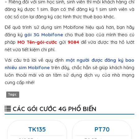
– Riêng đối với sim học sinh, sinh viên thì mỗi khách hàng chỉ
đăng ký được 1 sim. Bạn có thể đăng ký 1 sim sinh viên và
các số còn lại đăng ký các hình thức thuê bao khác.
Để quá trình sử dụng sim Mobifone hiệu quả hơn, bạn hãy
đăng ký
gói 3G Mobifone
cho thuê bao của mình theo cú
pháp
MO Tên-gói-cước
gửi
9084
để vừa được tha hồ lướt
nét vừa tiết kiệm chi phí.
Với câu trả lời về quy định
một người được đăng ký bao
nhiêu sim Mobifone
trên đây, chắc hẳn sẽ giúp khách hàng
luôn thoải mái và an tâm sử dụng dịch vụ của nhà mạng
cung cấp nhé!
Tags:
CÁC GÓI CƯỚC 4G PHỔ BIẾN
TK135
PT70