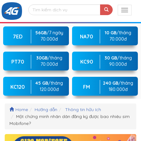
56GB
/7 ngày
10 GB
/tháng
7ED
NA70
70.000đ
70.000đ
30GB
/tháng
30 GB
/tháng
PT70
KC90
70.000đ
90.000đ
45 GB
/tháng
240 GB
/tháng
KC120
FM
120.000đ
180.000đ
Home
Hướng dẫn
Thông tin hữu ích
Một chứng minh nhân dân đăng ký được bao nhiêu sim
Mobifone?