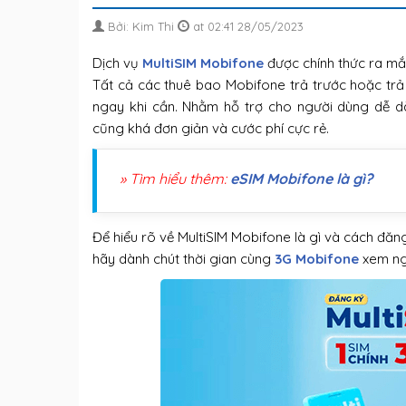
Bởi: Kim Thi
at 02:41 28/05/2023
Dịch vụ
MultiSIM Mobifone
được chính thức ra mắ
Tất cả các thuê bao Mobifone trả trước hoặc trả
ngay khi cần. Nhằm hỗ trợ cho người dùng dễ dà
cũng khá đơn giản và cước phí cực rẻ.
» Tìm hiểu thêm:
eSIM Mobifone là gì?
Để hiểu rõ về MultiSIM Mobifone là gì và cách đăn
hãy dành chút thời gian cùng
3G Mobifone
xem nga