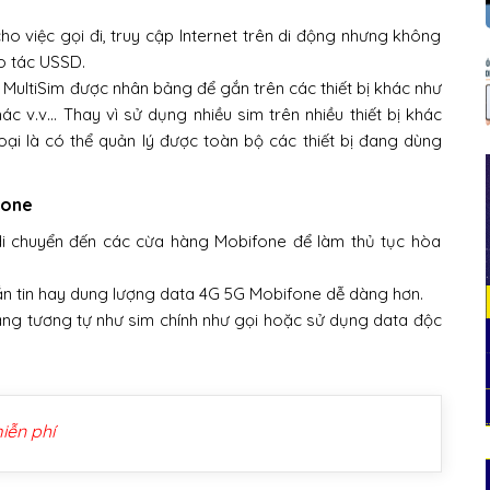
o việc gọi đi, truy cập Internet trên di động nhưng không
ao tác USSD.
 MultiSim được nhân bảng để gắn trên các thiết bị khác như
ác v.v… Thay vì sử dụng nhiều sim trên nhiều thiết bị khác
hoại là có thể quản lý được toàn bộ các thiết bị đang dùng
fone
di chuyển đến các cừa hàng Mobifone để làm thủ tục hòa
hắn tin hay dung lượng data 4G 5G Mobifone dễ dàng hơn.
năng tương tự như sim chính như gọi hoặc sử dụng data độc
iễn phí