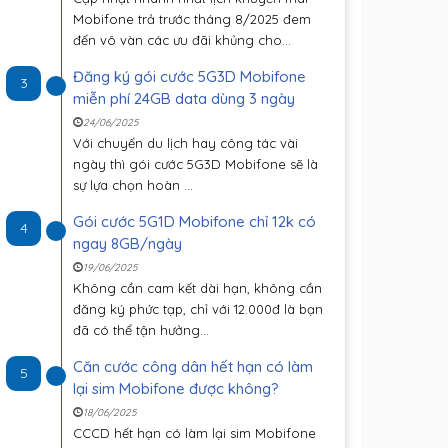
Mobifone trả trước tháng 8/2025 đem
đến vô vàn các ưu đãi khủng cho...
Đăng ký gói cước 5G3D Mobifone
3
miễn phí 24GB data dùng 3 ngày
24/06/2025
Với chuyến du lịch hay công tác vài
ngày thì gói cước 5G3D Mobifone sẽ là
sự lựa chọn hoàn ...
Gói cước 5G1D Mobifone chỉ 12k có
4
ngay 8GB/ngày
19/06/2025
Không cần cam kết dài hạn, không cần
đăng ký phức tạp, chỉ với 12.000đ là bạn
đã có thể tận hưởng...
Căn cước công dân hết hạn có làm
5
lại sim Mobifone được không?
18/06/2025
CCCD hết hạn có làm lại sim Mobifone