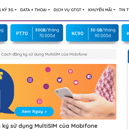
 KÝ 3G
DATA + THOẠI
DỊCH VỤ GTGT
KHUYẾN MÃI
TIN 
ng
30GB
/tháng
30 GB
/tháng
PT70
KC90
70.000đ
90.000đ
? Cách đăng ký sử dụng MultiSIM của Mobifone
g ký sử dụng MultiSIM của Mobifone