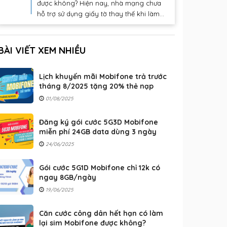
được không? Hiện nay, nhà mạng chưa
hỗ trợ sử dụng giấy tờ thay thế khi làm...
BÀI VIẾT XEM NHIỀU
Lịch khuyến mãi Mobifone trả trước
tháng 8/2025 tặng 20% thẻ nạp
01/08/2025
Đăng ký gói cước 5G3D Mobifone
miễn phí 24GB data dùng 3 ngày
24/06/2025
Gói cước 5G1D Mobifone chỉ 12k có
ngay 8GB/ngày
19/06/2025
Căn cước công dân hết hạn có làm
lại sim Mobifone được không?