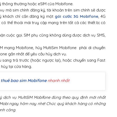
t lý thông thường hoặc eSIM của Mobifone.
vụ mà sim chính đăng ký, tài khoản trên sim chính sẽ được
uý khách chỉ cần đăng ký một
gói cước 3G Mobifone
, 4G
có thể thoải mái truy cập mạng trên tất cả các thiết bị có
nhận cuộc gọi. SIM phụ cũng không dùng được dịch vụ SMS,
IM mạng Mobifone, hủy MultiSim Mobifone phải di chuyển
one gần nhất để yêu cầu hủy dịch vụ.
u sang trả trước (hoặc ngược lại), hoặc chuyển sang Fast
 hủy tại cửa hàng.
 thuê bao sim Mobifone
nhanh nhất
ý dịch vụ MultiSIM Mobifone đúng theo quy định mới nhất
 Mobi ngay hôm nay nhé! Chúc quý khách hàng có những
hành công.