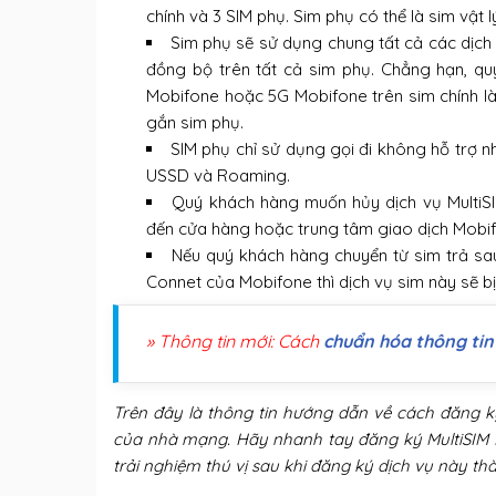
chính và 3 SIM phụ. Sim phụ có thể là sim vậ
Sim phụ sẽ sử dụng chung tất cả các dịch 
đồng bộ trên tất cả sim phụ. Chẳng hạn, q
Mobifone hoặc 5G Mobifone trên sim chính là 
gắn sim phụ.
SIM phụ chỉ sử dụng gọi đi không hỗ trợ 
USSD và Roaming.
Quý khách hàng muốn hủy dịch vụ MultiS
đến cửa hàng hoặc trung tâm giao dịch Mobif
Nếu quý khách hàng chuyển từ sim trả sa
Connet của Mobifone thì dịch vụ sim này sẽ bị
» Thông tin mới: Cách
chuẩn hóa thông tin
Trên đây là thông tin hướng dẫn về cách đăng k
của nhà mạng. Hãy nhanh tay đăng ký MultiSIM
trải nghiệm thú vị sau khi đăng ký dịch vụ này t