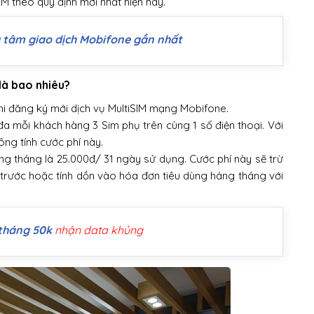
M theo quy định mới nhất hiện nay.
 tâm giao dịch Mobifone gần nhất
là bao nhiêu?
khi đăng ký mới dịch vụ MultiSIM mạng Mobifone.
đa mỗi khách hàng 3 Sim phụ trên cùng 1 số điện thoại. Với
ng tính cước phí này.
hàng tháng là 25.000đ/ 31 ngày sử dụng. Cước phí này sẽ trừ
ả trước hoặc tính dồn vào hóa đơn tiêu dùng háng tháng với
tháng 50k
nhận data khủng