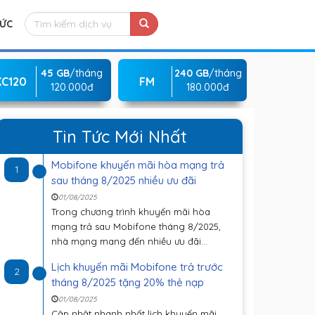
TỨC
45 GB
/tháng
240 GB
/tháng
KC120
FM
120.000đ
180.000đ
Tin Tức Mới Nhất
Mobifone khuyến mãi hòa mạng trả
1
sau tháng 8/2025 nhiều ưu đãi
01/08/2025
Trong chương trình khuyến mãi hòa
mạng trả sau Mobifone tháng 8/2025,
nhà mạng mang đến nhiều ưu đãi...
Lịch khuyến mãi Mobifone trả trước
2
tháng 8/2025 tặng 20% thẻ nạp
01/08/2025
Cập nhật nhanh nhất lịch khuyến mãi