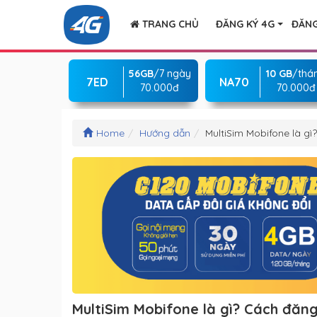
TRANG CHỦ
ĐĂNG KÝ 4G
ĐĂNG
56GB
/7 ngày
10 GB
/thá
7ED
NA70
70.000đ
70.000đ
Home
Hướng dẫn
MultiSim Mobifone là gì
MultiSim Mobifone là gì? Cách đăn