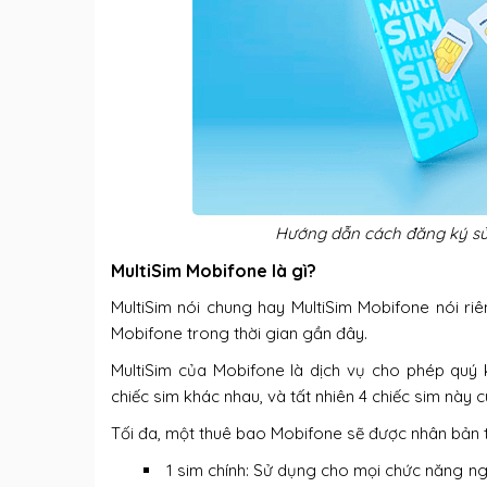
Hướng dẫn cách đăng ký sử 
MultiSim Mobifone là gì?
MultiSim nói chung hay MultiSim Mobifone nói r
Mobifone trong thời gian gần đây.
MultiSim của Mobifone là dịch vụ cho phép quý 
chiếc sim khác nhau, và tất nhiên 4 chiếc sim này 
Tối đa, một thuê bao Mobifone sẽ được nhân bản 
1 sim chính: Sử dụng cho mọi chức năng ng