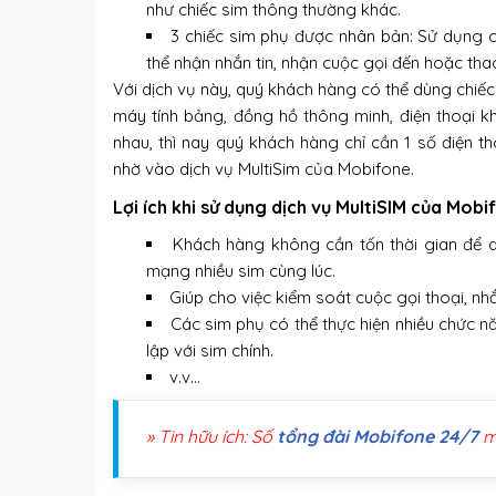
như chiếc sim thông thường khác.
3 chiếc sim phụ được nhân bản: Sử dụng ch
thể nhận nhắn tin, nhận cuộc gọi đến hoặc th
Với dịch vụ này, quý khách hàng có thể dùng chiếc
máy tính bảng, đồng hồ thông minh, điện thoại kh
nhau, thì nay quý khách hàng chỉ cần 1 số điện t
nhờ vào dịch vụ MultiSim của Mobifone.
Lợi ích khi sử dụng dịch vụ MultiSIM của Mobi
Khách hàng không cần tốn thời gian để 
mạng nhiều sim cùng lúc.
Giúp cho việc kiểm soát cuộc gọi thoại, n
Các sim phụ có thể thực hiện nhiều chức 
lập với sim chính.
v.v…
» Tin hữu ích: Số
tổng đài Mobifone 24/7
m