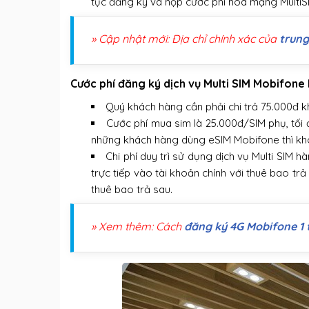
tục đăng ký và nộp cước phí hòa mạng MultiSI
» Cập nhật mới: Địa chỉ chính xác của
trung
Cước phí đăng ký dịch vụ Multi SIM Mobifone 
Quý khách hàng cần phải chi trả 75.000đ 
Cước phí mua sim là 25.000đ/SIM phụ, tối 
những khách hàng dùng eSIM Mobifone thì khô
Chi phí duy trì sử dụng dịch vụ Multi SIM 
trực tiếp vào tài khoản chính với thuê bao tr
thuê bao trả sau.
» Xem thêm: Cách
đăng ký 4G Mobifone 1 