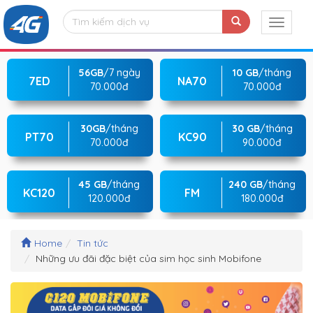
56GB
/7 ngày
10 GB
/tháng
7ED
NA70
70.000đ
70.000đ
30GB
/tháng
30 GB
/tháng
PT70
KC90
70.000đ
90.000đ
45 GB
/tháng
240 GB
/tháng
KC120
FM
120.000đ
180.000đ
Home
Tin tức
Những ưu đãi đặc biệt của sim học sinh Mobifone