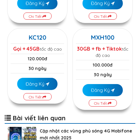
Đăng Ký
Đăng Ký
Chi Tiết
Chi Tiết
KC120
MXH100
Gọi + 45GB
30GB + fb + Tiktok
tốc độ cao
tốc
độ cao
120.000đ
100.000đ
30 ngày
30 ngày
Đăng Ký
Đăng Ký
Chi Tiết
Chi Tiết
Bài viết liên quan
Cập nhật các vùng phủ sóng 4G Mobifone
mới nhất 2025