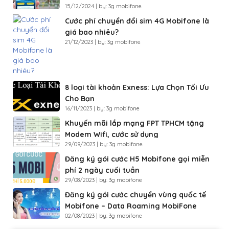
15/12/2024 | by: 3g mobifone
Cước phí chuyển đổi sim 4G Mobifone là
giá bao nhiêu?
21/12/2023 | by: 3g mobifone
8 loại tài khoản Exness: Lựa Chọn Tối Ưu
Cho Bạn
16/11/2023 | by: 3g mobifone
Khuyến mãi lắp mạng FPT TPHCM tặng
Modem Wifi, cước sử dụng
29/09/2023 | by: 3g mobifone
Đăng ký gói cước H5 Mobifone gọi miễn
phí 2 ngày cuối tuần
29/08/2023 | by: 3g mobifone
Đăng ký gói cước chuyển vùng quốc tế
Mobifone – Data Roaming MobiFone
02/08/2023 | by: 3g mobifone