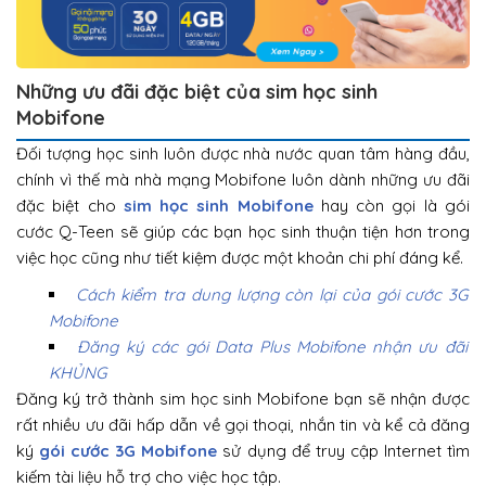
Những ưu đãi đặc biệt của sim học sinh
Mobifone
Đối tượng học sinh luôn được nhà nước quan tâm hàng đầu,
chính vì thế mà nhà mạng Mobifone luôn dành những ưu đãi
đặc biệt cho
sim học sinh Mobifone
hay còn gọi là gói
cước Q-Teen sẽ giúp các bạn học sinh thuận tiện hơn trong
việc học cũng như tiết kiệm được một khoản chi phí đáng kể.
Cách kiểm tra dung lượng còn lại của gói cước 3G
Mobifone
Đăng ký các gói Data Plus Mobifone nhận ưu đãi
KHỦNG
Đăng ký trở thành sim học sinh Mobifone bạn sẽ nhận được
rất nhiều ưu đãi hấp dẫn về gọi thoại, nhắn tin và kể cả đăng
ký
gói cước 3G Mobifone
sử dụng để truy cập Internet tìm
kiếm tài liệu hỗ trợ cho việc học tập.