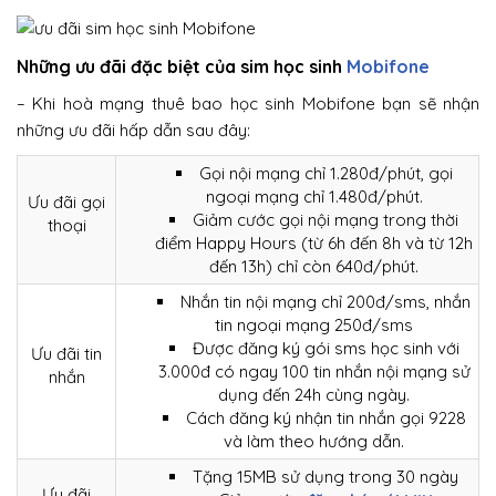
Những ưu đãi đặc biệt của sim học sinh
Mobifone
– Khi hoà mạng thuê bao học sinh Mobifone bạn sẽ nhận
những ưu đãi hấp dẫn sau đây:
Gọi nội mạng chỉ 1.280đ/phút, gọi
ngoại mạng chỉ 1.480đ/phút.
Ưu đãi gọi
Giảm cước gọi nội mạng trong thời
thoại
điểm Happy Hours (từ 6h đến 8h và từ 12h
đến 13h) chỉ còn 640đ/phút.
Nhắn tin nội mạng chỉ 200đ/sms, nhắn
tin ngoại mạng 250đ/sms
Được đăng ký gói sms học sinh với
Ưu đãi tin
3.000đ có ngay 100 tin nhắn nội mạng sử
nhắn
dụng đến 24h cùng ngày.
Cách đăng ký nhận tin nhắn gọi 9228
và làm theo hướng dẫn.
Tặng 15MB sử dụng trong 30 ngày
Ưu đãi