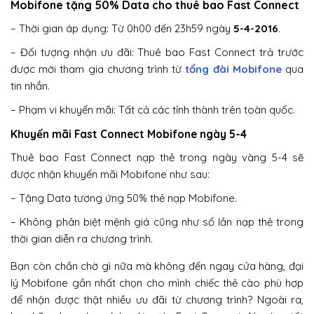
Mobifone tặng 50% Data cho thuê bao Fast Connect
– Thời gian áp dụng: Từ 0h00 đến 23h59 ngày
5-4-2016
.
– Đối tượng nhận ưu đãi: Thuê bao Fast Connect trả trước
được mời tham gia chương trình từ
tổng đài Mobifone
qua
tin nhắn.
– Phạm vi khuyến mãi: Tất cả các tỉnh thành trên toàn quốc.
Khuyến mãi Fast Connect Mobifone ngày 5-4
Thuê bao Fast Connect nạp thẻ trong ngày vàng 5-4 sẽ
được nhận khuyến mãi Mobifone như sau:
– Tặng Data tương ứng 50% thẻ nạp Mobifone.
– Không phân biệt mệnh giá cũng như số lần nạp thẻ trong
thời gian diễn ra chương trình.
Bạn còn chần chờ gì nữa mà không đến ngay cửa hàng, đại
lý Mobifone gần nhất chọn cho mình chiếc thẻ cào phù hợp
để nhận được thật nhiều ưu đãi từ chương trình? Ngoài ra,