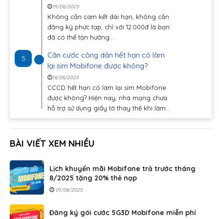
19/06/2025
Không cần cam kết dài hạn, không cần
đăng ký phức tạp, chỉ với 12.000đ là bạn
đã có thể tận hưởng...
Căn cước công dân hết hạn có làm
5
lại sim Mobifone được không?
18/06/2025
CCCD hết hạn có làm lại sim Mobifone
được không? Hiện nay, nhà mạng chưa
hỗ trợ sử dụng giấy tờ thay thế khi làm...
BÀI VIẾT XEM NHIỀU
Lịch khuyến mãi Mobifone trả trước tháng
8/2025 tặng 20% thẻ nạp
01/08/2025
Đăng ký gói cước 5G3D Mobifone miễn phí