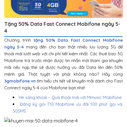
Tặng 50% Data Fast Connect Mobifone ngày 5-
4
Chương trình
tặng 50% Data Fast Connect Mobifone
ngày 5-4
mang đến cho bạn thật nhiều lưu lượng 3G để
thoải mái lướt web với chi phí tiết kiệm nhất. Các thuê bao 3G
Mobifone trả trước nhận được tin nhắn mời tham gia khuyến
mãi nếu nạp thẻ sẽ được hưởng ưu đãi Data lên đến 50%
mệnh giá. Thật tuyệt vời phải không nào? Hãy cùng
3gmobifone.vn
tìm hiểu chi tiết về khuyến mãi dành cho Fast
Connect ngày 5-4 của Mobifone bạn nhé!
Hè sảng khoái – Quà thoải mái với Mmusic Mobifone
Đăng ký gói T10 Mobifone ưu đãi 100 phút gọi và
50SMS