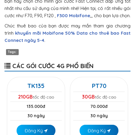
bạn hãy chọn cho mình gói cước Fast Connect đáp ứng tốt
nhất nhu cầu sử dụng của mình nhé! Hiện tại, có rất nhiều gói
cước như F70, F90, F120 ,
F300 Mobifone
,,, cho bạn lựa chọn.
Chúc thuê bao của bạn được may mắn tham gia chương
trình
khuyến mãi Mobifone 50% Data cho thuê bao Fast
Connect ngày 5-4
.
Tags:
CÁC GÓI CƯỚC 4G PHỔ BIẾN
TK135
PT70
210GB
30GB
tốc độ cao
tốc độ cao
135.000đ
70.000đ
30 ngày
30 ngày
Đăng Ký
Đăng Ký