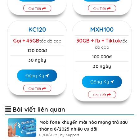
Chi Tiết
Chi Tiết
KC120
MXH100
Gọi + 45GB
30GB + fb + Tiktok
tốc độ cao
tốc
độ cao
120.000đ
100.000đ
30 ngày
30 ngày
Đăng Ký
Đăng Ký
Chi Tiết
Chi Tiết
Bài viết liên quan
Mobifone khuyến mãi hòa mạng trả sau
tháng 8/2025 nhiều ưu đãi
01/08/2025 | by: Support