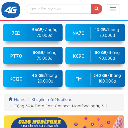
56GB
/7 ngày
10 GB
/tháng
7ED
NA70
70.000đ
70.000đ
30GB
/tháng
30 GB
/tháng
PT70
KC90
70.000đ
90.000đ
45 GB
/tháng
240 GB
/tháng
KC120
FM
120.000đ
180.000đ
Home
Khuyến mãi Mobifone
Tặng 50% Data Fast Connect Mobifone ngày 5-4