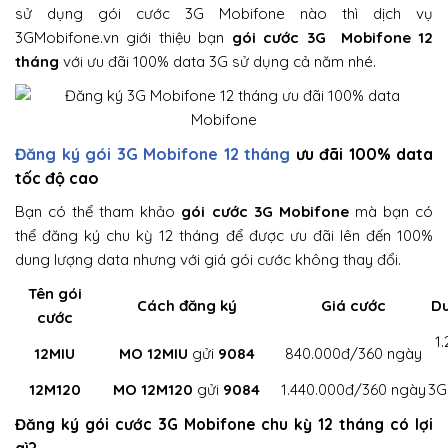
sử dụng gói cước 3G Mobifone nào thì dịch vụ
3GMobifone.vn giới thiệu bạn
gói cước 3G Mobifone 12
tháng
với ưu đãi 100% data 3G sử dụng cả năm nhé.
Đăng ký gói 3G Mobifone 12 tháng
ưu đãi 100% data
tốc độ cao
Bạn có thể tham khảo
gói cước 3G Mobifone
mà bạn có
thể đăng ký chu kỳ 12 tháng để được ưu đãi lên đến 100%
dung lượng data nhưng với giá gói cước không thay đổi.
Tên gói
Cách đăng ký
Giá cước
Du
cước
1
12MIU
MO 12MIU
gửi
9084
840.000đ/360 ngày
12M120
MO 12M120
gửi
9084
1.440.000đ/360 ngày
3G
Đăng ký gói cước 3G Mobifone chu kỳ 12 tháng có lợi