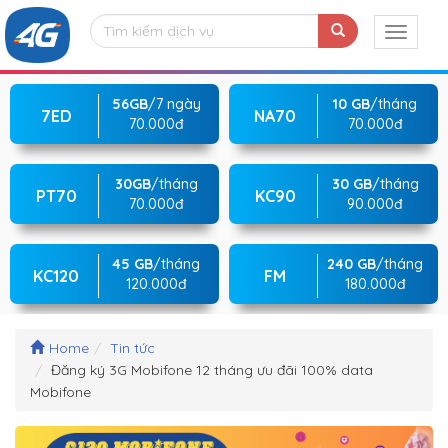
56GB
/7 ngày
10 GB
/tháng
7ED
NA70
70.000đ
70.000đ
30GB
/tháng
30 GB
/tháng
PT70
KC90
70.000đ
90.000đ
45 GB
/tháng
240 GB
/tháng
KC120
FM
120.000đ
180.000đ
Home
Tin tức
Đăng ký 3G Mobifone 12 tháng ưu đãi 100% data
Mobifone