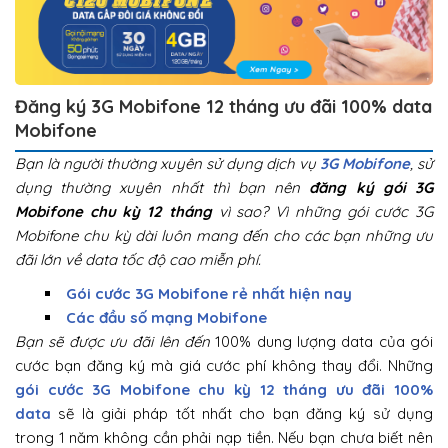
Đăng ký 3G Mobifone 12 tháng ưu đãi 100% data
Mobifone
Bạn là người thường xuyên sử dụng dịch vụ
3G Mobifone
, sử
dụng thường xuyên nhất thì bạn nên
đăng ký gói 3G
Mobifone chu kỳ 12 tháng
vì sao? Vì những gói cước 3G
Mobifone chu kỳ dài luôn mang đến cho các bạn những ưu
đãi lớn về data tốc độ cao miễn phí.
Gói cước 3G Mobifone rẻ nhất hiện nay
Các đầu số mạng Mobifone
Bạn sẽ được ưu đãi lên đến
100% dung lượng data của gói
cước bạn đăng ký mà giá cước phí không thay đổi. Những
gói cước 3G Mobifone chu kỳ 12 tháng ưu đãi 100%
data
sẽ là giải pháp tốt nhất cho bạn đăng ký sử dụng
trong 1 năm không cần phải nạp tiền. Nếu bạn chưa biết nên