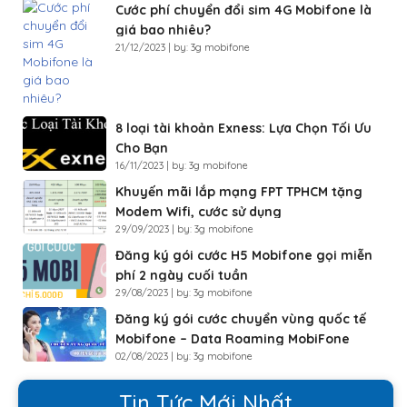
Cước phí chuyển đổi sim 4G Mobifone là
giá bao nhiêu?
21/12/2023 | by: 3g mobifone
8 loại tài khoản Exness: Lựa Chọn Tối Ưu
Cho Bạn
16/11/2023 | by: 3g mobifone
Khuyến mãi lắp mạng FPT TPHCM tặng
Modem Wifi, cước sử dụng
29/09/2023 | by: 3g mobifone
Đăng ký gói cước H5 Mobifone gọi miễn
phí 2 ngày cuối tuần
29/08/2023 | by: 3g mobifone
Đăng ký gói cước chuyển vùng quốc tế
Mobifone – Data Roaming MobiFone
02/08/2023 | by: 3g mobifone
Tin Tức Mới Nhất