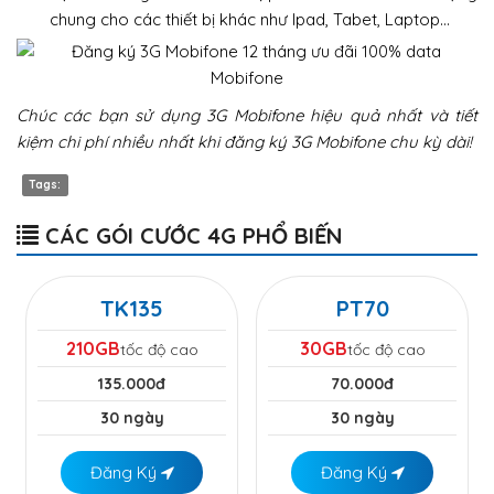
chung cho các thiết bị khác như Ipad, Tabet, Laptop…
Chúc các bạn sử dụng 3G Mobifone hiệu quả nhất và tiết
kiệm chi phí nhiều nhất khi đăng ký 3G Mobifone chu kỳ dài!
Tags:
CÁC GÓI CƯỚC 4G PHỔ BIẾN
TK135
PT70
210GB
30GB
tốc độ cao
tốc độ cao
135.000đ
70.000đ
30 ngày
30 ngày
Đăng Ký
Đăng Ký