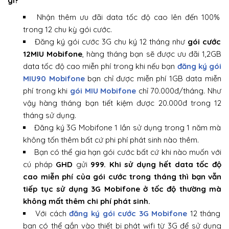
gì?
Nhận thêm ưu đãi data tốc độ cao lên đến 100%
trong 12 chu kỳ gói cước.
Đăng ký gói cước 3G chu ký 12 tháng như
gói cước
12MIU Mobifone
, hàng tháng bạn sẽ được ưu đãi 1,2GB
data tốc độ cao miễn phí trong khi nếu bạn
đăng ký gói
MIU90 Mobifone
bạn chỉ được miễn phí 1GB data miễn
phí trong khi
gói MIU Mobifone
chỉ 70.000đ/tháng. Như
vậy hàng tháng bạn tiết kiệm được 20.000đ trong 12
tháng sử dụng.
Đăng ký 3G Mobifone 1 lần sử dụng trong 1 năm mà
không tốn thêm bất cứ phi phí phát sinh nào thêm.
Bạn có thể gia hạn gói cước bất cứ khi nào muốn với
cú pháp
GHD
gửi
999. Khi sử dụng hết data tốc độ
cao miễn phí của gói cước trong tháng thì bạn vẫn
tiếp tục sử dụng 3G Mobifone ở tốc độ thường mà
không mất thêm chi phí phát sinh.
Với cách
đăng ký gói cước 3G Mobifone
12 tháng
bạn có thể gắn vào thiết bị phát wifi từ 3G để sử dụng