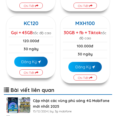
Chi Tiết
Chi Tiết
KC120
MXH100
Gọi + 45GB
30GB + fb + Tiktok
tốc độ cao
tốc
độ cao
120.000đ
100.000đ
30 ngày
30 ngày
Đăng Ký
Đăng Ký
Chi Tiết
Chi Tiết
Bài viết liên quan
Cập nhật các vùng phủ sóng 4G Mobifone
mới nhất 2025
15/12/2024 | by: 3g mobifone