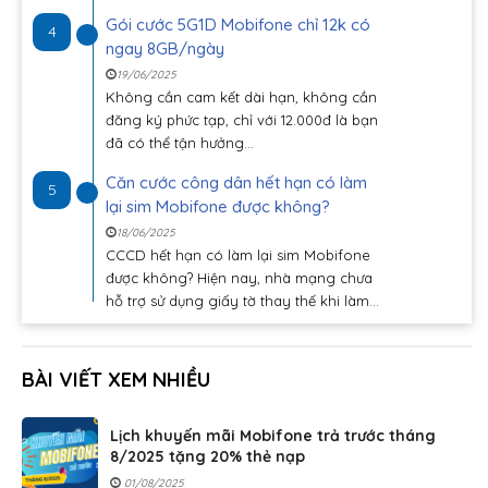
Gói cước 5G1D Mobifone chỉ 12k có
4
ngay 8GB/ngày
19/06/2025
Không cần cam kết dài hạn, không cần
đăng ký phức tạp, chỉ với 12.000đ là bạn
đã có thể tận hưởng...
Căn cước công dân hết hạn có làm
5
lại sim Mobifone được không?
18/06/2025
CCCD hết hạn có làm lại sim Mobifone
được không? Hiện nay, nhà mạng chưa
hỗ trợ sử dụng giấy tờ thay thế khi làm...
BÀI VIẾT XEM NHIỀU
Lịch khuyến mãi Mobifone trả trước tháng
8/2025 tặng 20% thẻ nạp
01/08/2025