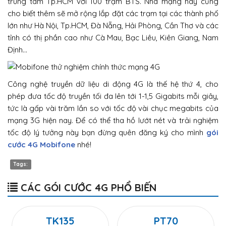
trung tâm Tp.HCM với 100 trạm BTS. Nhà mạng này cũng
cho biết thêm sẽ mở rộng lắp đặt các trạm tại các thành phố
lớn như Hà Nội, Tp.HCM, Đà Nẵng, Hải Phòng, Cần Thơ và các
tỉnh có thị phần cao như Cà Mau, Bạc Liêu, Kiên Giang, Nam
Định…
Công nghệ truyền dữ liệu di động 4G là thế hệ thứ 4, cho
phép đưa tốc độ truyền tối đa lên tới 1-1,5 Gigabits mỗi giây,
tức là gấp vài trăm lần so với tốc độ vài chục megabits của
mạng 3G hiện nay. Để có thể tha hồ lướt nét và trải nghiệm
tốc độ lý tưởng này bạn đừng quên đăng ký cho mình
gói
cước 4G Mobifone
nhé!
Tags:
CÁC GÓI CƯỚC 4G PHỔ BIẾN
TK135
PT70