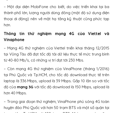
– Một đại diện MobiFone cho biết, do việc triển khai tại ba
thành phố lớn, lượng người dùng đông (mật độ sử dụng điện
thoại di động) nên về mặt hạ tầng kỹ thuật cũng phức tạp
hơn.
Thông tin thử nghiệm mạng 4G của Viettel và
Vinaphone
– Mạng 4G thử nghiệm của Viettel triển khai tháng 12/2015
tại Vũng Tàu đã đạt tốc độ tải dữ liệu thực tế mức trung bình
từ 40-80 Mb/s, có những vị trí đạt tới 230 Mbs.
– Còn mạng 4G thử nghiệm của VinaPhone (tháng 1/2016)
tại Phú Quốc và Tp.HCM, cho tốc độ download thực tế trên
laptop là 336 Mbps, upload là 39 Mbps. Gấp 10 lần so với tốc
độ của
mạng 3G
với tốc độ download là 150 Mbps, upload là
hơn 40 Mbps.
– Trong giai đoạn thử nghiệm, VinaPhone phủ sóng 4G toàn
huyện đảo Phú Quốc với hơn 50 trạm BTS và một số quận tại