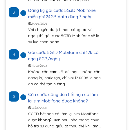
Đăng ký gói cước 5G3D Mobifone
3
miễn phí 24GB data dùng 3 ngày
24/06/2025
Với chuyến du lịch hay công tác vài
ngày thì gói cước 5G3D Mobifone sẽ là
sự lựa chọn hoàn ...
Gói cước 5G1D Mobifone chỉ 12k có
4
ngay 8GB/ngày
19/06/2025
Không cần cam kết dài hạn, không cần
đăng ký phức tạp, chỉ với 12.000đ là bạn
đã có thể tận hưởng...
Căn cước công dân hết hạn có làm
5
lại sim Mobifone được không?
18/06/2025
CCCD hết hạn có làm lại sim Mobifone
được không? Hiện nay, nhà mạng chưa
hỗ trợ sử dụng giấy tờ thay thế khi làm...