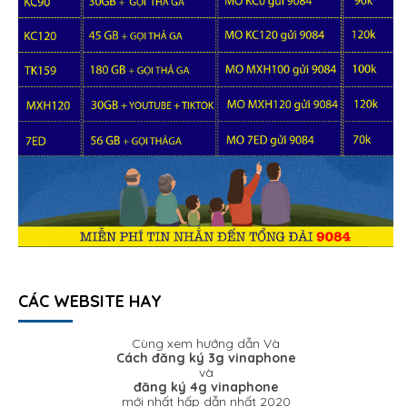
CÁC WEBSITE HAY
Cùng xem hướng dẫn Và
Cách đăng ký 3g vinaphone
và
đăng ký 4g vinaphone
mới nhất hấp dẫn nhất 2020