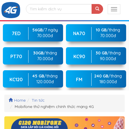
56GB
/7 ngày
10 GB
/tháng
7ED
NA70
70.000đ
70.000đ
30GB
/tháng
30 GB
/tháng
PT70
KC90
70.000đ
90.000đ
45 GB
/tháng
240 GB
/tháng
KC120
FM
120.000đ
180.000đ
Home
Tin tức
Mobifone thử nghiệm chính thức mạng 4G