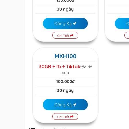
135.000đ
30 ngày
Đăng Ký
Chi Tiết
MXH100
30GB + fb + Tiktok
tốc độ
cao
100.000đ
30 ngày
Đăng Ký
Chi Tiết