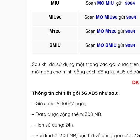
MIU
Soạn
MO MIU
gửi
9084
MIU90
Soạn
MO
MIU90
gửi
9084
M120
Soạn
MO M120
gửi
9084
BMIU
Soạn
MO BMIU
gửi
9084
Sau khi đã sử dụng một trong các gói cước trên
mỗi ngày cho mình bằng cách đăng ký AD5 dễ dàn
DK
Thông tin chi tiết gói 3G AD5 như sau:
– Giá cước: 5.000đ/ ngày.
– Data được cộng thêm: 300 MB.
– Hạn sử dụng: 24h.
– Sau khi hết 300 MB, bạn trở về dùng gói cước 3G