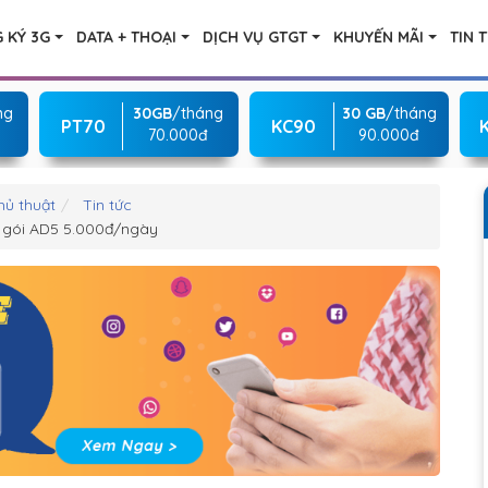
 KÝ 3G
DATA + THOẠI
DỊCH VỤ GTGT
KHUYẾN MÃI
TIN 
ng
30GB
/tháng
30 GB
/tháng
PT70
KC90
70.000đ
90.000đ
hủ thuật
Tin tức
i gói AD5 5.000đ/ngày