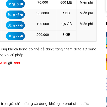
70.000
600 MB
Miễn phí
Đăng ký
90.000đ
1GB
Miễn phí
Đăng ký
120.000
1,5 GB
Miễn phí
Đăng ký
200.000
3 GB
Đăng ký
, quý khách hàng có thể dễ dàng tăng thêm data sử dụng
g với cú pháp:
 AD5
gửi
999
 trọn gói chính đang sử dụng, không lo phát sinh cước.