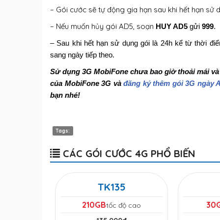
– Gói cước sẽ tự động gia hạn sau khi hết hạn sử 
– Nếu muốn hủy gói AD5, soạn
HUY AD5
gửi
999
.
– Sau khi hết hạn sử dụng gói là 24h kể từ thời đ
sang ngày tiếp theo.
Sử dụng 3G MobiFone chưa bao giờ thoải mái và t
của MobiFone 3G và
đăng ký thêm gói 3G ngày 
bạn nhé!
Tags:
CÁC GÓI CƯỚC 4G PHỔ BIẾN
TK135
210GB
30
tốc độ cao