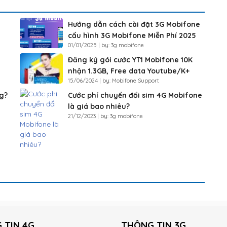
Hướng dẫn cách cài đặt 3G Mobifone
cấu hình 3G Mobifone Miễn Phí 2025
01/01/2025 | by: 3g mobifone
Đăng ký gói cước YT1 Mobifone 10K
nhận 1.3GB, Free data Youtube/K+
15/06/2024 | by: Mobifone Support
g?
Cước phí chuyển đổi sim 4G Mobifone
là giá bao nhiêu?
21/12/2023 | by: 3g mobifone
 TIN 4G
THÔNG TIN 3G