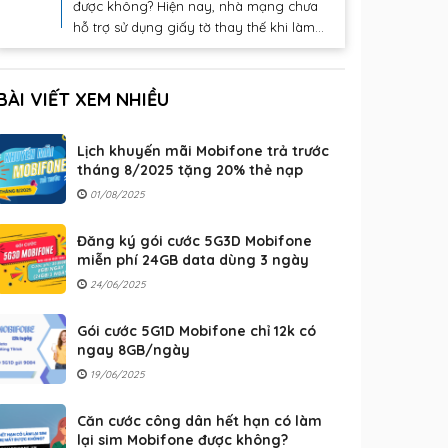
được không? Hiện nay, nhà mạng chưa
hỗ trợ sử dụng giấy tờ thay thế khi làm...
BÀI VIẾT XEM NHIỀU
Lịch khuyến mãi Mobifone trả trước
tháng 8/2025 tặng 20% thẻ nạp
01/08/2025
Đăng ký gói cước 5G3D Mobifone
miễn phí 24GB data dùng 3 ngày
24/06/2025
Gói cước 5G1D Mobifone chỉ 12k có
ngay 8GB/ngày
19/06/2025
Căn cước công dân hết hạn có làm
lại sim Mobifone được không?