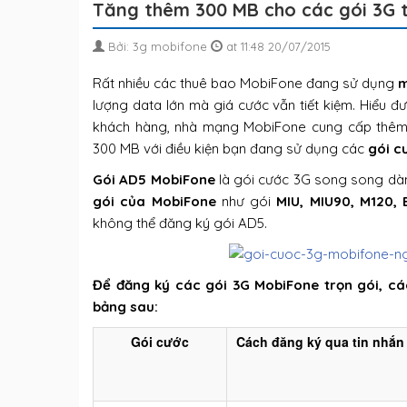
Tăng thêm 300 MB cho các gói 3G t
Bởi: 3g mobifone
at 11:48 20/07/2015
Rất nhiều các thuê bao MobiFone đang sử dụng
lượng data lớn mà giá cước vẫn tiết kiệm. Hiểu 
khách hàng, nhà mạng MobiFone cung cấp thê
300 MB với điều kiện bạn đang sử dụng các
gói c
Gói AD5 MobiFone
là gói cước 3G song song dà
gói của MobiFone
như gói
MIU, MIU90, M120, 
không thể đăng ký gói AD5.
Để đăng ký các gói 3G MobiFone trọn gói, c
bảng sau:
Gói cước
Cách đăng ký qua tin nhắn