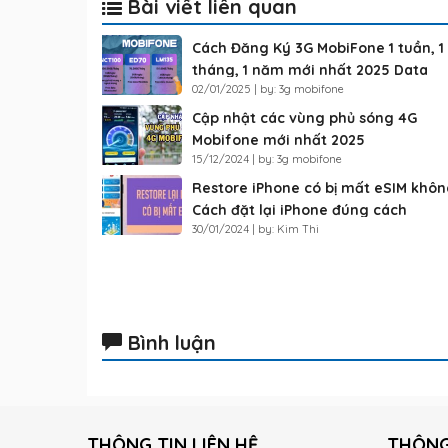
Bài viết liên quan
Cách Đăng Ký 3G MobiFone 1 tuần, 1
tháng, 1 năm mới nhất 2025 Data
02/01/2025 | by: 3g mobifone
Khủng
Cập nhật các vùng phủ sóng 4G
Mobifone mới nhất 2025
15/12/2024 | by: 3g mobifone
Restore iPhone có bị mất eSIM khôn
Cách đặt lại iPhone đúng cách
30/01/2024 | by: Kim Thi
Bình luận
THÔNG TIN LIÊN HỆ
THÔNG