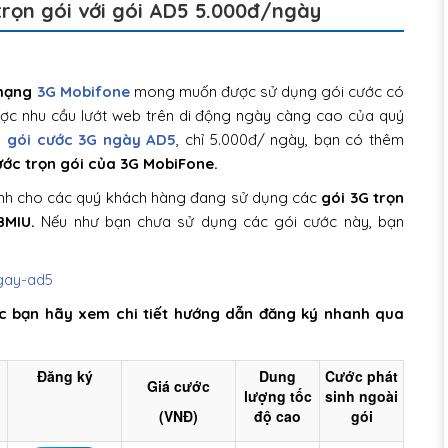
rọn gói với gói AD5 5.000đ/ngày
mạng
3G Mobifone
mong muốn được sử dụng gói cước có
được nhu cầu lướt web trên di động ngày càng cao của quý
m
gói cước 3G ngày AD5
, chỉ 5.000đ/ ngày, bạn có thêm
ước trọn gói của 3G MobiFone.
nh cho các quý khách hàng đang sử dụng các
gói 3G trọn
BMIU.
Nếu như bạn chưa sử dụng các gói cước này, bạn
ác bạn hãy xem chi tiết hướng dẫn đăng ký nhanh qua
Đăng ký
Dung
Cước phát
Giá cước
lượng tốc
sinh ngoài
(VNĐ)
độ cao
gói