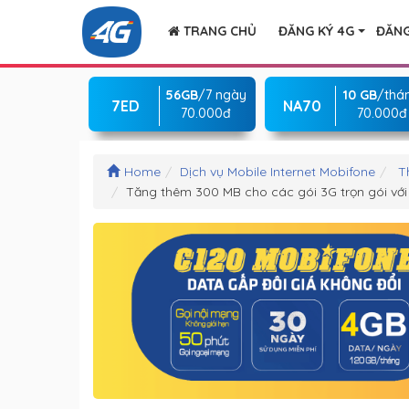
TRANG CHỦ
ĐĂNG KÝ 4G
ĐĂNG
56GB
/7 ngày
10 GB
/thá
7ED
NA70
70.000đ
70.000đ
Home
Dịch vụ Mobile Internet Mobifone
T
Tăng thêm 300 MB cho các gói 3G trọn gói vớ