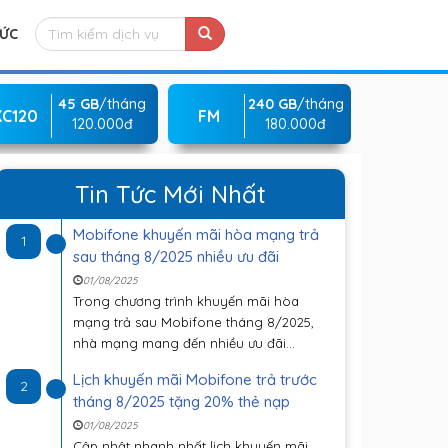
TỨC
45 GB
/tháng
240 GB
/tháng
KC120
FM
120.000đ
180.000đ
Tin Tức Mới Nhất
Mobifone khuyến mãi hòa mạng trả
1
sau tháng 8/2025 nhiều ưu đãi
01/08/2025
Trong chương trình khuyến mãi hòa
mạng trả sau Mobifone tháng 8/2025,
nhà mạng mang đến nhiều ưu đãi...
Lịch khuyến mãi Mobifone trả trước
2
tháng 8/2025 tặng 20% thẻ nạp
01/08/2025
Cập nhật nhanh nhất lịch khuyến mãi