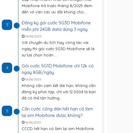
Mobifone trả trước tháng 8/2025 đem
đến vô vàn các ưu đãi khủng cho...
Đăng ký gói cước 5G3D Mobifone
3
miễn phí 24GB data dùng 3 ngày
24/06/2025
Với chuyến du lịch hay công tác vài
ngày thì gói cước 5G3D Mobifone sẽ là
sự lựa chọn hoàn ...
Gói cước 5G1D Mobifone chỉ 12k có
4
ngay 8GB/ngày
19/06/2025
Không cần cam kết dài hạn, không cần
đăng ký phức tạp, chỉ với 12.000đ là bạn
đã có thể tận hưởng...
Căn cước công dân hết hạn có làm
5
lại sim Mobifone được không?
18/06/2025
CCCD hết hạn có làm lại sim Mobifone