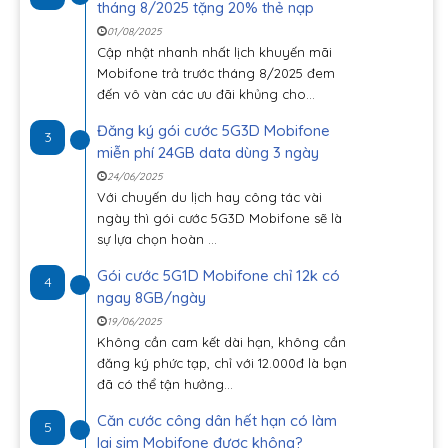
tháng 8/2025 tặng 20% thẻ nạp
01/08/2025
Cập nhật nhanh nhất lịch khuyến mãi
Mobifone trả trước tháng 8/2025 đem
đến vô vàn các ưu đãi khủng cho...
Đăng ký gói cước 5G3D Mobifone
3
miễn phí 24GB data dùng 3 ngày
24/06/2025
Với chuyến du lịch hay công tác vài
ngày thì gói cước 5G3D Mobifone sẽ là
sự lựa chọn hoàn ...
Gói cước 5G1D Mobifone chỉ 12k có
4
ngay 8GB/ngày
19/06/2025
Không cần cam kết dài hạn, không cần
đăng ký phức tạp, chỉ với 12.000đ là bạn
đã có thể tận hưởng...
Căn cước công dân hết hạn có làm
5
lại sim Mobifone được không?