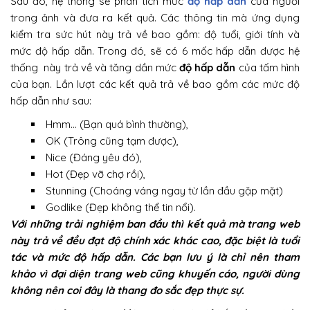
Sau đó, hệ thống sẽ phân tích mức
độ hấp dẫn
của người
trong ảnh và đưa ra kết quả. Các thông tin mà ứng dụng
kiểm tra sức hút này trả về bao gồm: độ tuổi, giới tính và
mức độ hấp dẫn. Trong đó, sẽ có 6 mốc hấp dẫn được hệ
thống này trả về và tăng dần mức
độ hấp dẫn
của tấm hình
của bạn. Lần lượt các kết quả trả về bao gồm các mức độ
hấp dẫn như sau:
Hmm… (Bạn quá bình thường),
OK (Trông cũng tạm được),
Nice (Đáng yêu đó),
Hot (Đẹp vỡ chợ rồi),
Stunning (Choáng váng ngay từ lần đầu gặp mặt)
Godlike (Đẹp không thể tin nổi).
Với những trải nghiệm ban đầu thì kết quả mà trang web
này trả về đều đạt độ chính xác khác cao, đặc biệt là tuổi
tác và mức độ hấp dẫn. Các bạn lưu ý là chỉ nên tham
khảo vì đại diện trang web cũng khuyến cáo, người dùng
không nên coi đây là thang đo sắc đẹp thực sự.