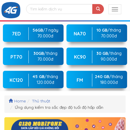
56GB
/7 ngày
10 GB
/tháng
7ED
NA70
70.000đ
70.000đ
30GB
/tháng
30 GB
/tháng
PT70
KC90
70.000đ
90.000đ
45 GB
/tháng
240 GB
/tháng
KC120
FM
120.000đ
180.000đ
Home
Thủ thuật
Ứng dụng kiểm tra sắc đẹp độ tuổi độ hấp dẫn