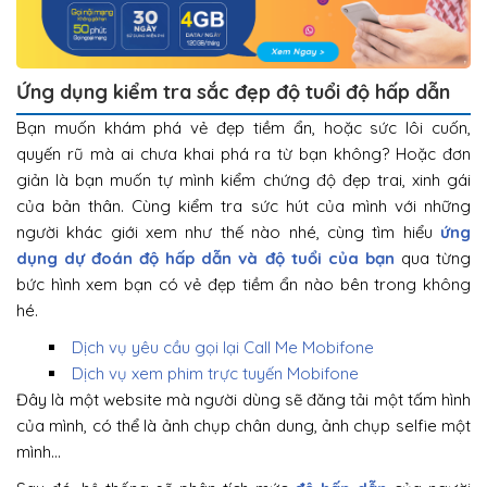
Ứng dụng kiểm tra sắc đẹp độ tuổi độ hấp dẫn
Bạn muốn khám phá vẻ đẹp tiềm ẩn, hoặc sức lôi cuốn,
quyến rũ mà ai chưa khai phá ra từ bạn không? Hoặc đơn
giản là bạn muốn tự mình kiểm chứng độ đẹp trai, xinh gái
của bản thân. Cùng kiểm tra sức hút của mình với những
người khác giới xem như thế nào nhé, cùng tìm hiểu
ứng
dụng dự đoán độ hấp dẫn và độ tuổi của bạn
qua từng
bức hình xem bạn có vẻ đẹp tiềm ẩn nào bên trong không
hé.
Dịch vụ yêu cầu gọi lại Call Me Mobifone
Dịch vụ xem phim trực tuyến Mobifone
Đây là một website mà người dùng sẽ đăng tải một tấm hình
của mình, có thể là ảnh chụp chân dung, ảnh chụp selfie một
mình…