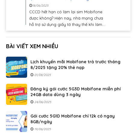
18/06/2025
CCCD hết hạn có làm lại sim Mobifone
được không? Hiện nay, nhà mạng chưa
hỗ trợ sử dụng giấy tờ thay thế khi làm...
BÀI VIẾT XEM NHIỀU
Lịch khuyến mãi Mobifone trả trước tháng
8/2025 tặng 20% thẻ nạp
01/08/2025
Đăng ký gói cước 5G3D Mobifone miễn phí
24GB data dùng 3 ngày
24/06/2025
Gói cước 5G1D Mobifone chỉ 12k có ngay
8GB/ngày
19/06/2025