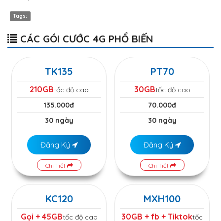
Tags:
CÁC GÓI CƯỚC 4G PHỔ BIẾN
TK135
PT70
210GB
30GB
tốc độ cao
tốc độ cao
135.000đ
70.000đ
30 ngày
30 ngày
Đăng Ký
Đăng Ký
Chi Tiết
Chi Tiết
KC120
MXH100
Gọi + 45GB
30GB + fb + Tiktok
tốc độ cao
tốc