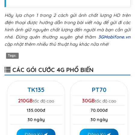
Hãy lựa chọn 1 trong 2 cách gửi ảnh chất lượng HD trên
điện thoại được hướng dẫn trong bài viết này để gửi đi các
hình ảnh giữ nguyên chất lượng đến người mà bạn cần gửi
nhé. Đừng quên thường xuyên ghé thăm
3GMobifone.vn
cập nhật thêm nhiều thủ thuật hay khác nữa nhé!
Tags:
CÁC GÓI CƯỚC 4G PHỔ BIẾN
TK135
PT70
210GB
30GB
tốc độ cao
tốc độ cao
135.000đ
70.000đ
30 ngày
30 ngày
Đăng Ký
Đăng Ký