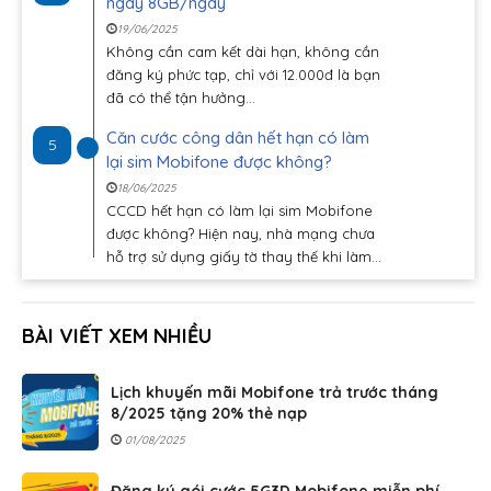
ngay 8GB/ngày
19/06/2025
Không cần cam kết dài hạn, không cần
đăng ký phức tạp, chỉ với 12.000đ là bạn
đã có thể tận hưởng...
Căn cước công dân hết hạn có làm
5
lại sim Mobifone được không?
18/06/2025
CCCD hết hạn có làm lại sim Mobifone
được không? Hiện nay, nhà mạng chưa
hỗ trợ sử dụng giấy tờ thay thế khi làm...
BÀI VIẾT XEM NHIỀU
Lịch khuyến mãi Mobifone trả trước tháng
8/2025 tặng 20% thẻ nạp
01/08/2025
Đăng ký gói cước 5G3D Mobifone miễn phí