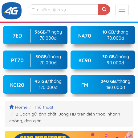
56GB
/7 ngày
10 GB
/tháng
7ED
NA70
70.000đ
70.000đ
30GB
/tháng
30 GB
/tháng
PT70
KC90
70.000đ
90.000đ
45 GB
/tháng
240 GB
/tháng
KC120
FM
120.000đ
180.000đ
Home
Thủ thuật
2 Cách gửi ảnh chất lượng HD trên điện thoại nhanh
chóng, đơn giản