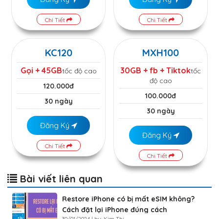
Chi Tiết
Chi Tiết
KC120
MXH100
Gọi + 45GB
30GB + fb + Tiktok
tốc độ cao
tốc
độ cao
120.000đ
100.000đ
30 ngày
30 ngày
Đăng Ký
Đăng Ký
Chi Tiết
Chi Tiết
Bài viết liên quan
Restore iPhone có bị mất eSIM không?
Cách đặt lại iPhone đúng cách
30/01/2024 | by: Kim Thi