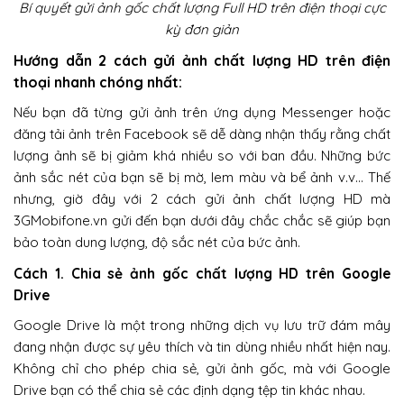
Bí quyết gửi ảnh gốc chất lượng Full HD trên điện thoại cực
kỳ đơn giản
Hướng dẫn 2 cách gửi ảnh chất lượng HD trên điện
thoại nhanh chóng nhất:
Nếu bạn đã từng gửi ảnh trên ứng dụng Messenger hoặc
đăng tải ảnh trên Facebook sẽ dễ dàng nhận thấy rằng chất
lượng ảnh sẽ bị giảm khá nhiều so với ban đầu. Những bức
ảnh sắc nét của bạn sẽ bị mờ, lem màu và bể ảnh v.v… Thế
nhưng, giờ đây với 2 cách gửi ảnh chất lượng HD mà
3GMobifone.vn gửi đến bạn dưới đây chắc chắc sẽ giúp bạn
bảo toàn dung lượng, độ sắc nét của bức ảnh.
Cách 1. Chia sẻ ảnh gốc chất lượng HD trên Google
Drive
Google Drive là một trong những dịch vụ lưu trữ đám mây
đang nhận được sự yêu thích và tin dùng nhiều nhất hiện nay.
Không chỉ cho phép chia sẻ, gửi ảnh gốc, mà với Google
Drive bạn có thể chia sẻ các định dạng tệp tin khác nhau.