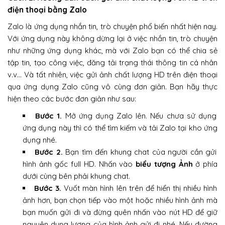
điện thoại bằng Zalo
Zalo là ứng dụng nhắn tin, trò chuyện phổ biến nhất hiện nay.
Với ứng dụng này không dừng lại ở việc nhắn tin, trò chuyện
như những ứng dụng khác, mà với Zalo bạn có thể chia sẻ
tập tin, tạo công việc, đăng tải trạng thái thông tin cá nhân
v.v… Và tất nhiên, việc gửi ảnh chất lượng HD trên điện thoại
qua ứng dụng Zalo cũng vô cùng đơn giản. Bạn hãy thực
hiện theo các bước đơn giản như sau:
Bước 1.
Mở ứng dụng Zalo lên. Nếu chưa sử dụng
ứng dụng này thì có thể tìm kiếm và tải Zalo tại kho ứng
dụng nhé.
Bước 2.
Bạn tìm đến khung chat của người cần gửi
hình ảnh gốc full HD. Nhấn vào
biểu tượng Ảnh
ở phía
dưới cùng bên phải khung chat.
Bước 3.
Vuốt màn hình lên trên để hiển thị nhiều hình
ảnh hơn, bạn chọn tiếp vào một hoặc nhiều hình ảnh mà
bạn muốn gửi đi và đừng quên nhấn vào nút HD để giữ
nguyên dung lượng của hình ảnh gửi đi nhé. Nếu đường